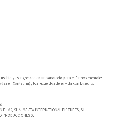
Eusebio y es ingresada en un sanatorio para enfermos mentales.
das en Cantabria) , los recuerdos de su vida con Eusebio.
s:
 FILMS, SL ALMA ATA INTERNATIONAL PICTURES, S.L.
O PRODUCCIONES SL