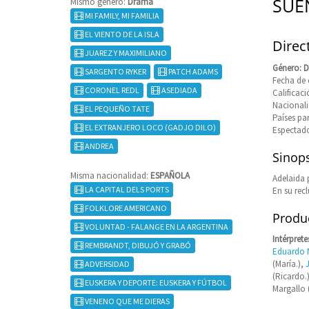
SUE
Mismo género:
Drama
MI FAMILY, MI FAMILIA
EL VIENTO DE LA ISLA
Direc
JUAREZ Y MAXIMILIANO
Género: 
SARGENTO RYKER
PATCH ADAMS
Fecha de 
CORONEL REDL
ASEDIADA
Califica
Nacional
EL PEQUEÑO TATE
Países pa
EL EXTRANJERO LOCO (GADJO DILO)
Espectado
ANDREA
Sinops
Misma nacionalidad:
ESPAÑOLA
Adelaida 
LA CAPITAL DELS PORTS
En su rec
FOLKLORE AMERICANO
Produc
VOLUNTAD - FALANGE EN LA ARGENTINA
Intérprete
REMBRANDT, DIBUJÓ Y GRABÓ
Eduardo N
(María.),
ADVERSIDAD
(Ricardo.)
EUSKERA Y DEPORTE: EUSKERA Y FÚTBOL
Margallo 
VENENO QUE ME DIERAS