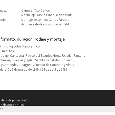
ández
Cámara: Tito Carlón
Maquillaje: Gloria Pinar , Marta Marín
aniel
Montaje de sonido: Carlos Faruolo
Ayudante de dirección: Javier Petit
 formato, duración, rodaje y montaje
5 mm. Fujicolor. Panorámico.
90 minutos
rodaje: Cantabría: Puerto del Escudo, Monte Ucieda, Pantano
óbreces, Suances (Tagle), Santillana del Mar (Ubiarco),
 y Santander. , Burgos: Balneario de Corconte y Virtus.
daje: De 1 de marzo de 1999 a 18 de abril de 1999
lítica de privacidad
ndiciones de uso
ndo