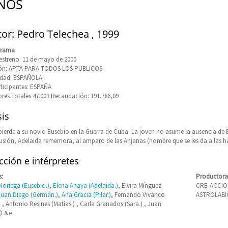
ÑOS
tor: Pedro Telechea , 1999
Drama
estreno: 11 de mayo de 2000
ción: APTA PARA TODOS LOS PUBLICOS
idad: ESPAÑOLA
rticipantes: ESPAÑA
res Totales 47.003 Recaudación: 191.786,09
is
pierde a su novio Eusebio en la Guerra de Cuba. La joven no asume la ausencia de 
lusión, Adelaida rememora, al amparo de las Anjanas (nombre que se les da a las ha
ción e intérpretes
s:
Productora
oriega (Eusebio.)
,
Elena Anaya (Adelaida.)
, Elvira Mínguez
CRE-ACCION
Juan Diego (Germán.)
,
Ana Gracia (Pilar.)
, Fernando Vivanco
ASTROLABI
 , Antonio Resines (Matías.) , Carla Granados (Sara.) , Juan
(F&e