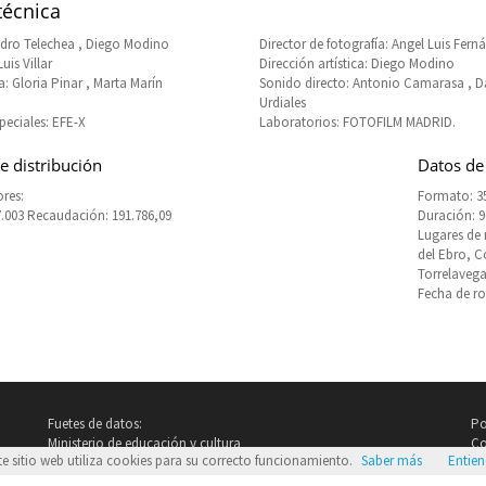
técnica
dro Telechea , Diego Modino
Director de fotografía: Angel Luis Fern
uis Villar
Dirección artística: Diego Modino
: Gloria Pinar , Marta Marín
Sonido directo: Antonio Camarasa , D
Urdiales
peciales: EFE-X
Laboratorios: FOTOFILM MADRID.
e distribución
Datos de
res:
Formato: 3
7.003 Recaudación: 191.786,09
Duración: 
Lugares de 
del Ebro, C
Torrelavega
Fecha de ro
Fuetes de datos:
Po
Ministerio de educación y cultura
Co
te sitio web utiliza cookies para su correcto funcionamiento.
Saber más
Entie
Imdb.com
Google Images