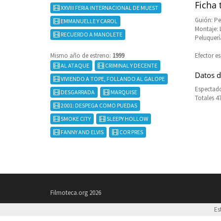
Ficha 
XXVIII FERIA INTERNACIONAL DE MUEST
Guión: Pe
EMMANUELLE Y CAROL
Montaje: L
RECUERDO A MANOLETE
Peluquería
Mismo año de estreno:
1999
Efector es
AL ATAQUE
CRIMINAL Y DECENTE
Datos d
VIVIENDO A TOPE, FOLLANDO AL GALOPE
Espectado
DESGARRADA
MARQUISE
Totales 4
2001: DESPEGA COMO PUEDAS
SMOKE CITY
SLEEPY HOLLOW
FANNY AND ELVIS
COR PRES
Filmoteca.org 2026
Es