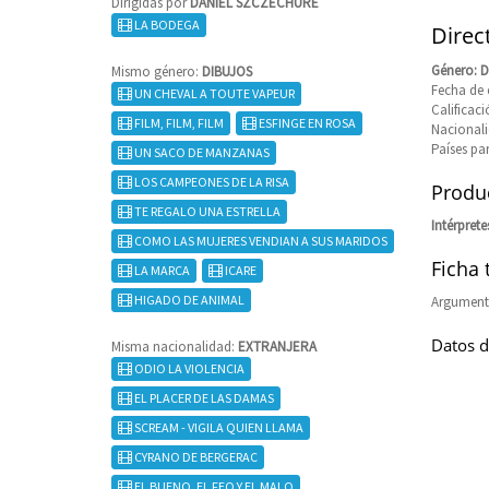
Dirigidas por
DANIEL SZCZECHURE
LA BODEGA
Direc
Género: 
Mismo género:
DIBUJOS
Fecha de 
UN CHEVAL A TOUTE VAPEUR
Califica
FILM, FILM, FILM
ESFINGE EN ROSA
Nacional
Países pa
UN SACO DE MANZANAS
LOS CAMPEONES DE LA RISA
Produc
TE REGALO UNA ESTRELLA
Intérprete
COMO LAS MUJERES VENDIAN A SUS MARIDOS
Ficha 
LA MARCA
ICARE
HIGADO DE ANIMAL
Argument
Datos d
Misma nacionalidad:
EXTRANJERA
ODIO LA VIOLENCIA
EL PLACER DE LAS DAMAS
SCREAM - VIGILA QUIEN LLAMA
CYRANO DE BERGERAC
EL BUENO, EL FEO Y EL MALO