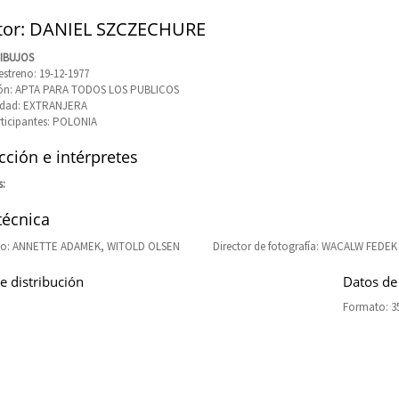
tor: DANIEL SZCZECHURE
DIBUJOS
estreno: 19-12-1977
ción: APTA PARA TODOS LOS PUBLICOS
idad: EXTRANJERA
rticipantes: POLONIA
ción e intérpretes
s:
técnica
o: ANNETTE ADAMEK, WITOLD OLSEN
Director de fotografía: WACALW FEDEK
e distribución
Datos de
Formato: 3