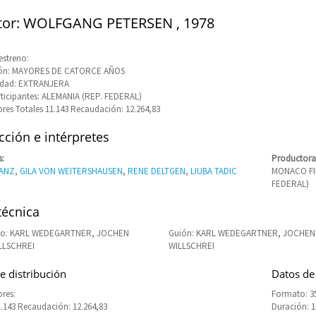
tor: WOLFGANG PETERSEN , 1978
estreno:
ción: MAYORES DE CATORCE AÑOS
idad: EXTRANJERA
rticipantes: ALEMANIA (REP. FEDERAL)
res Totales 11.143 Recaudación: 12.264,83
ción e intérpretes
s:
Productora
ANZ
,
GILA VON WEITERSHAUSEN
,
RENE DELTGEN
,
LIUBA TADIC
MONACO FIL
FEDERAL)
técnica
to: KARL WEDEGARTNER, JOCHEN
Guión: KARL WEDEGARTNER, JOCHEN
LLSCHREI
WILLSCHREI
e distribución
Datos de
res:
Formato: 
1.143 Recaudación: 12.264,83
Duración: 