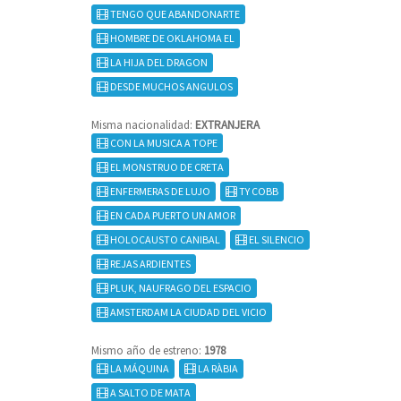
TENGO QUE ABANDONARTE
HOMBRE DE OKLAHOMA EL
LA HIJA DEL DRAGON
DESDE MUCHOS ANGULOS
Misma nacionalidad:
EXTRANJERA
CON LA MUSICA A TOPE
EL MONSTRUO DE CRETA
ENFERMERAS DE LUJO
TY COBB
EN CADA PUERTO UN AMOR
HOLOCAUSTO CANIBAL
EL SILENCIO
REJAS ARDIENTES
PLUK, NAUFRAGO DEL ESPACIO
AMSTERDAM LA CIUDAD DEL VICIO
Mismo año de estreno:
1978
LA MÁQUINA
LA RÀBIA
A SALTO DE MATA