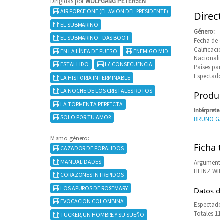
Dirigidas por
WOLFGANG PETERSEN
AIR FORCE ONE (EL AVION DEL PRESIDENTE)
Direc
EL SUBMARINO
Género:
EL SUBMARINO - DAS BOOT
Fecha de 
Califica
EN LA LÍNEA DE FUEGO
ENEMIGO MIO
Nacional
ESTALLIDO
LA CONSECUENCIA
Países pa
Espectado
LA HISTORIA INTERMINABLE
LA NOCHE DE LOS CRISTALES ROTOS
Produc
LA TORMENTA PERFECTA
Intérprete
SOLO POR TU AMOR
BRUNO G
Mismo género:
Ficha 
CAZADOR DE FORAJIDOS
MANUALIDADES
Argumen
HEINZ WI
CORAZONES INTREPIDOS
LOS APUROS DE ROSEMARY
Datos d
EVOCACION COLOMBINA
Espectado
Totales 1
TUCKER, UN HOMBRE Y SU SUEÑO