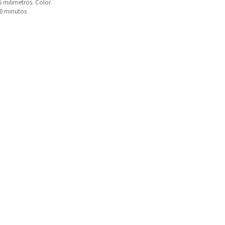
 milimetros. Color.
90 minutos