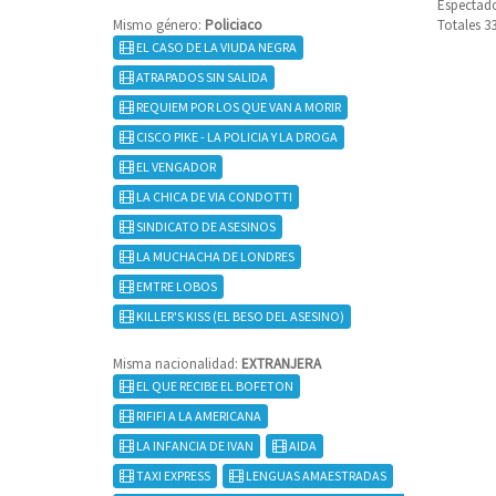
Espectado
Mismo género:
Policiaco
Totales 3
EL CASO DE LA VIUDA NEGRA
ATRAPADOS SIN SALIDA
REQUIEM POR LOS QUE VAN A MORIR
CISCO PIKE - LA POLICIA Y LA DROGA
EL VENGADOR
LA CHICA DE VIA CONDOTTI
SINDICATO DE ASESINOS
LA MUCHACHA DE LONDRES
EMTRE LOBOS
KILLER'S KISS (EL BESO DEL ASESINO)
Misma nacionalidad:
EXTRANJERA
EL QUE RECIBE EL BOFETON
RIFIFI A LA AMERICANA
LA INFANCIA DE IVAN
AIDA
TAXI EXPRESS
LENGUAS AMAESTRADAS