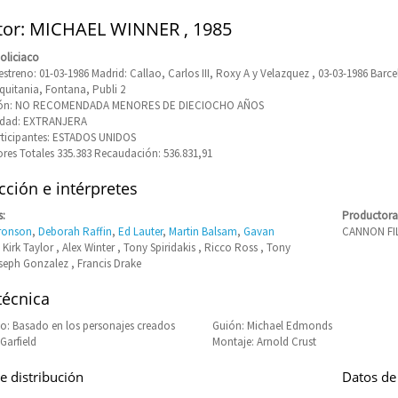
tor: MICHAEL WINNER , 1985
oliciaco
streno: 01-03-1986 Madrid: Callao, Carlos III, Roxy A y Velazquez , 03-03-1986 Barce
Aquitania, Fontana, Publi 2
ción: NO RECOMENDADA MENORES DE DIECIOCHO AÑOS
idad: EXTRANJERA
rticipantes: ESTADOS UNIDOS
res Totales 335.383 Recaudación: 536.831,91
ción e intérpretes
s:
Productora
ronson
,
Deborah Raffin
,
Ed Lauter
,
Martin Balsam
,
Gavan
CANNON FI
, Kirk Taylor , Alex Winter , Tony Spiridakis , Ricco Ross , Tony
oseph Gonzalez , Francis Drake
técnica
: Basado en los personajes creados
Guión: Michael Edmonds
Garfield
Montaje: Arnold Crust
e distribución
Datos de