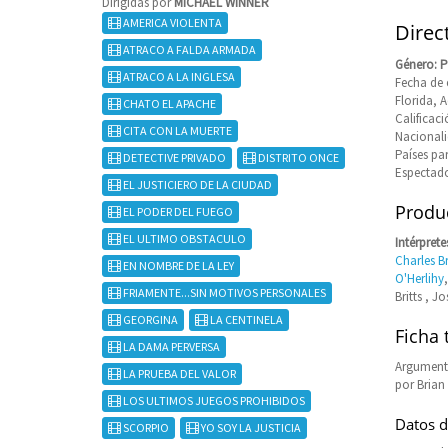
Dirigidas por
MICHAEL WINNER
AMERICA VIOLENTA
Direc
ATRACO A FALDA ARMADA
Género: P
ATRACO A LA INGLESA
Fecha de e
Florida, 
CHATO EL APACHE
Califica
CITA CON LA MUERTE
Nacional
Países pa
DETECTIVE PRIVADO
DISTRITO ONCE
Espectado
EL JUSTICIERO DE LA CIUDAD
Produc
EL PODER DEL FUEGO
EL ULTIMO OBSTACULO
Intérprete
Charles B
EN NOMBRE DE LA LEY
O'Herlihy
FRIAMENTE...SIN MOTIVOS PERSONALES
Britts , J
GEORGINA
LA CENTINELA
Ficha 
LA DAMA PERVERSA
Argumento
LA PRUEBA DEL VALOR
por Brian 
LOS ULTIMOS JUEGOS PROHIBIDOS
Datos d
SCORPIO
YO SOY LA JUSTICIA