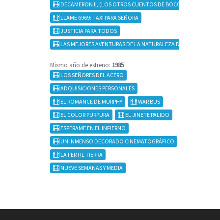
DECAMERON II, (LOS OTROS CUENTOS DE BOCCACIO)
LLAME 6969: TAXI PARA SEÑORA
JUSTICIA PARA TODOS
LAS MEJORES AVENTURAS DE LA NATURALEZA DE WALT DISNEY
Mismo año de estreno:
1985
LOS SEÑORES DEL ACERO
ADQUISICIONES PERSONALES
EL ROMANCE DE MURPHY
WAR BUS
EL COLOR PURPURA
EL JINETE PALIDO
ESPERAME EN EL INFIERNO
UN INMENSO DECORADO CINEMATOGRÁFICO
LA FERTIL TIERRA
NUEVE SEMANAS Y MEDIA