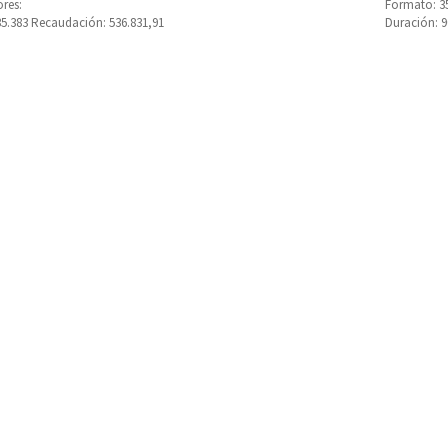
res:
Formato: 35
35.383 Recaudación: 536.831,91
Duración: 