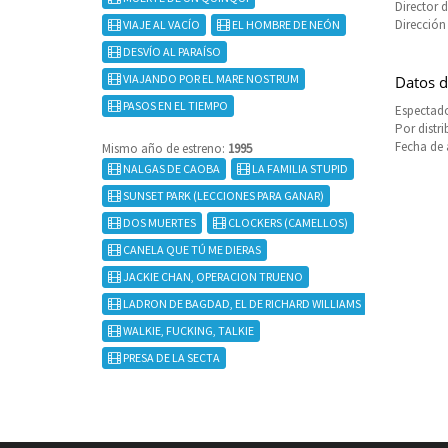
Director 
Dirección
VIAJE AL VACÍO
EL HOMBRE DE NEÓN
DESVÍO AL PARAÍSO
VIAJANDO POR EL MARE NOSTRUM
Datos d
PASOS EN EL TIEMPO
Espectado
Por distr
Fecha de 
Mismo año de estreno:
1995
NALGAS DE CAOBA
LA FAMILIA STUPID
SUNSET PARK (LECCIONES PARA GANAR)
DOS MUERTES
CLOCKERS (CAMELLOS)
CANELA QUE TÚ ME DIERAS
JACKIE CHAN, OPERACION TRUENO
LADRON DE BAGDAD, EL DE RICHARD WILLIAMS
WALKIE, FUCKING, TALKIE
PRESA DE LA SECTA