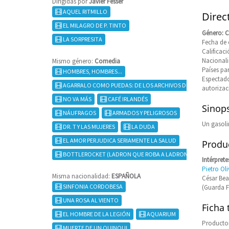
Dirigidas por
Javier Fesser
AQUEL RITMILLO
Direct
EL MILAGRO DE P. TINTO
Género: 
LA SORPRESITA
Fecha de e
Califica
Nacional
Mismo género:
Comedia
Países pa
HOMBRES, HOMBRES...
Espectado
AGARRALO COMO PUEDAS: DE LOS ARCHIVOS DE ESCUADRON DE
autorizac
NO VA MÁS
CAFÉ IRLANDÉS
Sinops
NÁUFRAGOS
ARMADOS Y PELIGROSOS
Un gasoli
DR. T Y LAS MUJERES
LA DUDA
EL AMOR PERJUDICA SERIAMENTE LA SALUD
Produc
BOTTLEROCKET (LADRON QUE ROBA A LADRON)
Intérprete
Pietro Oli
Misma nacionalidad:
ESPAÑOLA
César Bea 
SINFONIA CORDOBESA
(Guarda F
UNA ROSA AL VIENTO
Ficha 
EL HOMBRE DE LA LEGIÓN
AQUARIUM
Productor
MUERTE DE UN QUINQUI