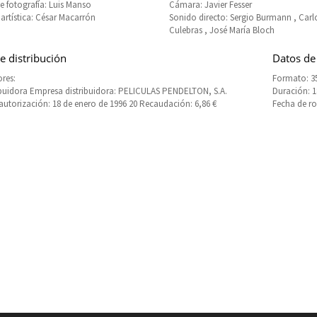
de fotografía: Luis Manso
Cámara: Javier Fesser
 artística: César Macarrón
Sonido directo: Sergio Burmann , Carl
Culebras , José María Bloch
e distribución
Datos de
res:
Formato: 3
ibuidora Empresa distribuidora: PELICULAS PENDELTON, S.A.
Duración: 
autorización: 18 de enero de 1996 20 Recaudación: 6,86 €
Fecha de ro