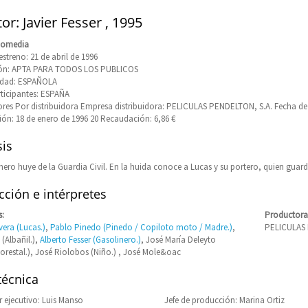
or: Javier Fesser , 1995
Comedia
streno: 21 de abril de 1996
ción: APTA PARA TODOS LOS PUBLICOS
idad: ESPAÑOLA
rticipantes: ESPAÑA
res Por distribuidora Empresa distribuidora: PELICULAS PENDELTON, S.A. Fecha de
 POLICIA
ión: 18 de enero de 1996 20 Recaudación: 6,86 €
is
nero huye de la Guardia Civil. En la huida conoce a Lucas y su portero, quien guard
ción e intérpretes
s:
Productora
vera (Lucas.)
,
Pablo Pinedo (Pinedo / Copiloto moto / Madre.)
,
PELICULAS 
(Albañil.),
Alberto Fesser (Gasolinero.)
, José María Deleyto
orestal.), José Riolobos (Niño.) , José Mole&oac
técnica
 ejecutivo: Luis Manso
Jefe de producción: Marina Ortiz