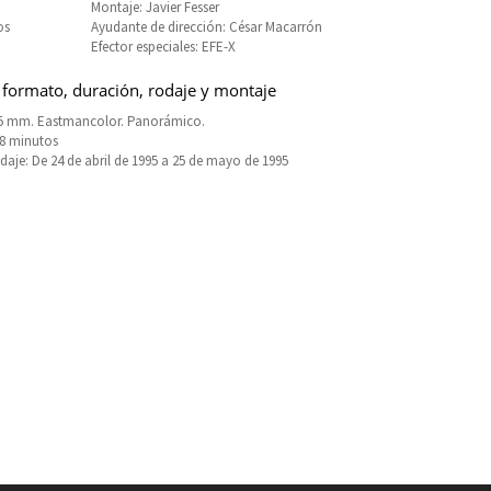
Montaje: Javier Fesser
os
Ayudante de dirección: César Macarrón
Efector especiales: EFE-X
 formato, duración, rodaje y montaje
5 mm. Eastmancolor. Panorámico.
18 minutos
daje: De 24 de abril de 1995 a 25 de mayo de 1995