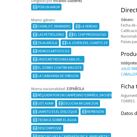
Dirigidas por
Ricardo Gutiérrez
POR UN AMOR
Direc
Género:
Mismo género:
Fecha de 
CHARLOT, MARINERO
LA VERDAD
Calificaci
LAS PETROLERAS
EL CHIP PRODIGIOSO
Nacional
Países pa
ZILIA ARCILA
LA JOVEN DEL CUARTO 29
VIDRIOS ARTISTICOS
Produc
UNOS METROS MAS ABAJO...
Intérprete
EL ZORRO CONTRA MACISTE
JULIO INI
CABALLE
LA CARAVANA DE OREGON
Ficha 
Misma nacionalidad:
ESPAÑOLA
RÉQUIEM POR UN CAMPESINO ESPAÑOL (MOSÉN MILLÁN)
Argument
TORRES
UST AVAM
ESCUCHA MI CANCION
JAIMITO ES EL DISLOQUE
REPRESIÓN
Datos d
TECNICA SOBRE EL AGUA
DESCOMPOSSE
PERO NO VAS A CAMBIAR NUNCA, MARGARITA?