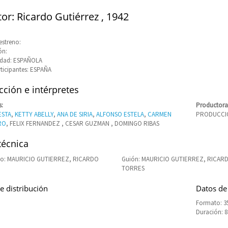
tor: Ricardo Gutiérrez , 1942
estreno:
ón:
idad: ESPAÑOLA
rticipantes: ESPAÑA
ción e intérpretes
s:
Productora
ESTA
,
KETTY ABELLY
,
ANA DE SIRIA
,
ALFONSO ESTELA
,
CARMEN
PRODUCCI
RO
, FELIX FERNANDEZ , CESAR GUZMAN , DOMINGO RIBAS
técnica
o: MAURICIO GUTIERREZ, RICARDO
Guión: MAURICIO GUTIERREZ, RICAR
TORRES
e distribución
Datos de
Formato: 35
Duración: 