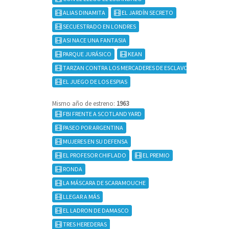
ALIAS DINAMITA
EL JARDÍN SECRETO
SECUESTRADO EN LONDRES
ASI NACE UNA FANTASIA
PARQUE JURÁSICO
KEAN
TARZAN CONTRA LOS MERCADERES DE ESCLAVOS
EL JUEGO DE LOS ESPIAS
Mismo año de estreno:
1963
FBI FRENTE A SCOTLAND YARD
PASEO POR ARGENTINA
MUJERES EN SU DEFENSA
EL PROFESOR CHIFLADO
EL PREMIO
RONDA
LA MÁSCARA DE SCARAMOUCHE
LLEGAR A MÁS
EL LADRON DE DAMASCO
TRES HEREDERAS