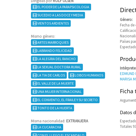
Dirigidas por
ROLF OLSEN
EL PODER DE LA PARAPSICOLOGIA
Direc
SUCEDIO A LAS DOCE Y MEDIA
Género:
VIENTOS ARDIENTES
Fecha de 
Calificaci
Nacional
Mismo género:
Países pa
ARTES MARROQUIES
Espectado
LABRANDO FELICIDAD
Produc
LA ALEGRIA DEL RANCHO
LA SEXUAL DOCTORA RURAL
Intérprete
EDMUND
LA TIA DE CARLOS
LOBOS HUMANOS
MARISA M
EL VALLE DE LA MUERTE
Ficha 
UNA MUJER INTERNACIONAL
EL CONVENTO, EL FRAILE Y SU SECRETO
Argument
TONTO DE LA HUERTA
Datos d
Misma nacionalidad:
EXTRANJERA
Espectado
Totales 9
LA CUCARACHA
CON EL LLEGO EL ESCANDALO