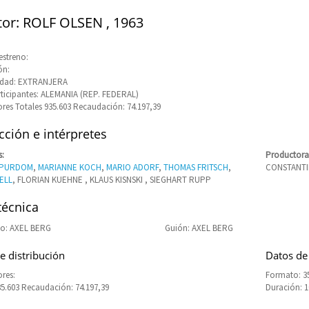
tor: ROLF OLSEN , 1963
estreno:
ón:
idad: EXTRANJERA
rticipantes: ALEMANIA (REP. FEDERAL)
res Totales 935.603 Recaudación: 74.197,39
ción e intérpretes
s:
Productora
 PURDOM
,
MARIANNE KOCH
,
MARIO ADORF
,
THOMAS FRITSCH
,
CONSTANTIN
ELL
, FLORIAN KUEHNE , KLAUS KISNSKI , SIEGHART RUPP
técnica
o: AXEL BERG
Guión: AXEL BERG
e distribución
Datos de
res:
Formato: 3
35.603 Recaudación: 74.197,39
Duración: 