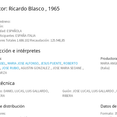
tor: Ricardo Blasco , 1965
estreno:
ón:
idad: ESPAÑOLA
rticipantes: ESPAÑA ITALIA
res Totales 1.686.102 Recaudación: 125.940,85
ción e intérpretes
s:
Productora
SSEL
,
MARIA JOSE ALFONSO
,
JESUS PUENTE
,
ROBERTO
MARIA ANG
,
JOSE RUBIO
, AGUSTIN GONZALEZ , JOSE MARIA SEOANE ,
(Italia)
ARZA
técnica
o: DANIEL LUCAS, LUIS GALLARDO,
Guión: JOSE LUCAS, LUIS GALLARDO ,
ERA
RIBERA
e distribución
Datos de
res:
Formato: 3