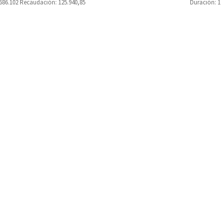
.686.102 Recaudación: 125.940,85
Duración: 