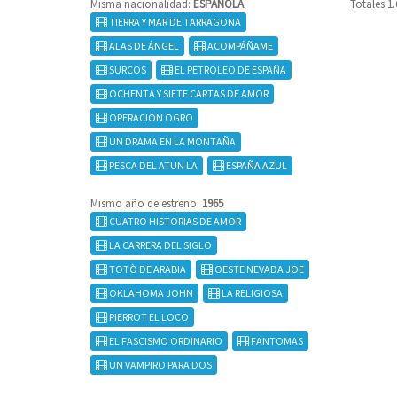
Misma nacionalidad:
ESPAÑOLA
Totales 1
TIERRA Y MAR DE TARRAGONA
ALAS DE ÁNGEL
ACOMPÁÑAME
SURCOS
EL PETROLEO DE ESPAÑA
OCHENTA Y SIETE CARTAS DE AMOR
OPERACIÓN OGRO
UN DRAMA EN LA MONTAÑA
PESCA DEL ATUN LA
ESPAÑA AZUL
Mismo año de estreno:
1965
CUATRO HISTORIAS DE AMOR
LA CARRERA DEL SIGLO
TOTÒ DE ARABIA
OESTE NEVADA JOE
OKLAHOMA JOHN
LA RELIGIOSA
PIERROT EL LOCO
EL FASCISMO ORDINARIO
FANTOMAS
UN VAMPIRO PARA DOS