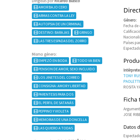
Dirigidas por
Ricardo Blasco
AMOR BAJO CERO
Direc
ARMAS CONTRA LA LEY
Género:
AUTOPSIA DE UN CRIMINAL
Fecha de 
Calificaci
DESTINO: BARAJAS
GRINGO
Nacional
LAS TRES ESPADAS DEL ZORRO
Países pa
Espectado
Mismo género:
Produc
EMPEZÓ EN BODA
TODO VA BIEN
PENSION DE AMOR, SEXO INCLUIDO
Intérprete
TONY RU
LOS JINETES DEL CORREO
PAOLETTI
CONSIGNA: AMOR Y LIBERTAD
ROSITA Y
PARENTESIS PARA DOS
Ficha 
EL PERFIL DE SATANÁS
Argument
PEPPINO Y VIOLETA
JOSE RIB
MEMORIAS DE UNA DONCELLA
Datos d
LAS QUIERO A TODAS
Espectado