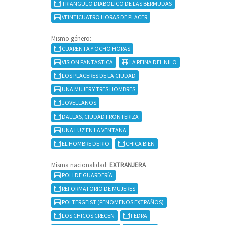
TRIANGULO DIABOLICO DE LAS BERMUDAS
VEINTICUATRO HORAS DE PLACER
Mismo género:
CUARENTA Y OCHO HORAS
VISION FANTASTICA
LA REINA DEL NILO
LOS PLACERES DE LA CIUDAD
UNA MUJER Y TRES HOMBRES
JOVELLANOS
DALLAS, CIUDAD FRONTERIZA
UNA LUZ EN LA VENTANA
EL HOMBRE DE RIO
CHICA BIEN
Misma nacionalidad:
EXTRANJERA
POLI DE GUARDERÍA
REFORMATORIO DE MUJERES
POLTERGEIST (FENOMENOS EXTRAÑOS)
LOS CHICOS CRECEN
FEDRA