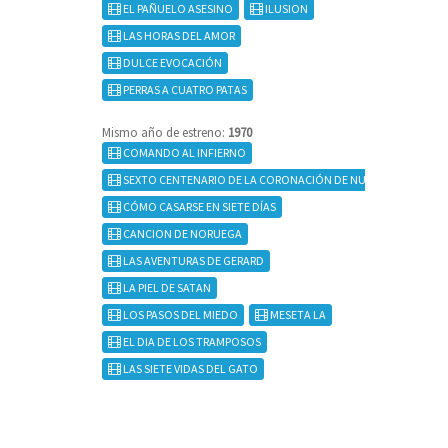
EL PAÑUELO ASESINO
ILUSION
LAS HORAS DEL AMOR
DULCE EVOCACIÓN
PERRAS A CUATRO PATAS
Mismo año de estreno:
1970
COMANDO AL INFIERNO
SEXTO CENTENARIO DE LA CORONACIÓN DE NUESTRA SEÑORA 
CÓMO CASARSE EN SIETE DÍAS
CANCION DE NORUEGA
LAS AVENTURAS DE GERARD
LA PIEL DE SATAN
LOS PASOS DEL MIEDO
MESETA LA
EL DIA DE LOS TRAMPOSOS
LAS SIETE VIDAS DEL GATO