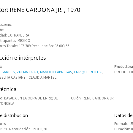
tor: RENE CARDONA JR. , 1970
estreno:
ón:
idad: EXTRANJERA
rticipantes: MEXICO
res Totales 176.789 Recaudación: 35.003,56
ción e intérpretes
s:
Productora
O GARCES
,
ZULMA FAIAD
,
MANOLO FABREGAS
,
ENRIQUE ROCHA
,
PRODUCCIO
GELITA CASTANY , CLAUDIA MARTEL
técnica
o: BASADA EN LA OBRA DE ENRIQUE
Guión: RENE CARDONA JR.
 PONCELA
e distribución
Datos de
res:
Formato: 3
76.789 Recaudación: 35.003,56
Duración: 