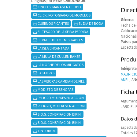
Dirigidas por
RENE CARDONA JR.
CINCO SEMANAS EN GLOBO
Direc
CLICK, FOTOGRAFO DE MODELOS
Género:
CUERNOS PICANTES
EL DIA DE BODA
Fecha de 
Calificaci
EL TESORO DE LA SELVA PERDIDA
Nacional
EL VALLE DE LOS MISERABLES
Países pa
Espectado
LA ISLA ENCANTADA
LA MULA DE CULLEN BAKER
Produc
LA NOCHE DE LOS MIL GATOS
Intérprete
LAS FIERAS
MAURICI
ANEL
, AN
LAS VIBORAS CAMBIAN DE PIEL
MODISTO DE SEÑORAS
Ficha 
PELIGRO MUJERES EN ACCION
Argument
PELIGRO, MUJERES EN ACCION
JARDIEL
S.O.S. CONSPIRACION BIKINI
Datos d
S.O.S. CONSPIRACION BIKINI
Espectado
TINTORERA
Totales 1