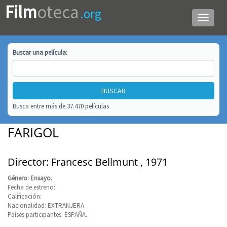
Film
oteca
.org
Menú
de
navega
Buscar una
película
:
Busca entre más de 37.470 películas
FARIGOL
Director: Francesc Bellmunt , 1971
Género: Ensayo.
Fecha de estreno:
Calificación:
Nacionalidad: EXTRANJERA
Países participantes: ESPAÑA.