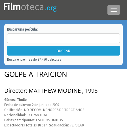
Film
oteca
.org
Menú
de
navega
Buscar una
película
:
Busca entre más de 37.470 películas
GOLPE A TRAICION
Director: MATTHEW MODINE , 1998
Género: Thriller
Fecha de estreno: 2 de junio de 2000
Calificación: NO RECOM. MENORES DE TRECE AÑOS
Nacionalidad: EXTRANJERA
Países participantes: ESTADOS UNIDOS
Espectadores Totales 18.617 Recaudación: 73.730,60