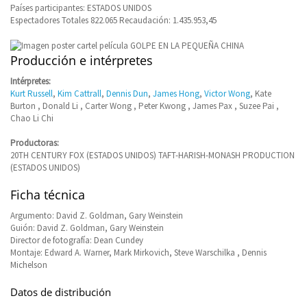
Países participantes: ESTADOS UNIDOS
Espectadores Totales 822.065 Recaudación: 1.435.953,45
Producción e intérpretes
Intérpretes:
Kurt Russell
,
Kim Cattrall
,
Dennis Dun
,
James Hong
,
Victor Wong
, Kate
Burton , Donald Li , Carter Wong , Peter Kwong , James Pax , Suzee Pai ,
Chao Li Chi
Productoras:
20TH CENTURY FOX (ESTADOS UNIDOS) TAFT-HARISH-MONASH PRODUCTION
(ESTADOS UNIDOS)
Ficha técnica
Argumento: David Z. Goldman, Gary Weinstein
Guión: David Z. Goldman, Gary Weinstein
Director de fotografía: Dean Cundey
Montaje: Edward A. Warner, Mark Mirkovich, Steve Warschilka , Dennis
Michelson
Datos de distribución