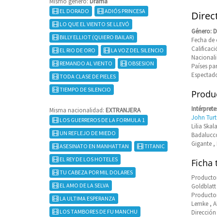
Mismo género:
Drama
EL DORADO
ADIÓS PRINCESA
Direct
LO QUE EL VIENTO SE LLEVÓ
Género: 
BILLY ELLIOT (QUIERO BAILAR)
Fecha de e
Califica
EL RIO DE ORO
LA VOZ DEL SILENCIO
Nacional
REMANDO AL VIENTO
OBSESION
Países pa
Espectado
TODA CLASE DE PIELES
TIEMPO DE SILENCIO
Produc
Intérprete
Misma nacionalidad:
EXTRANJERA
John Turt
LOS GUERREROS DE LA FORMULA 1
Lilia Skal
UN REFLEJO DE MIEDO
Badalucco
Gigante ,
ASESINATO EN MANHATTAN
TITANIC
EL REY DE LOS HOTELES
Ficha 
TU CABEZA POR MIL DOLARES
Productor
EL AMO DE LA SELVA
Goldblatt 
Productor
LA ULTIMA ESPERANZA
Lemke , A
LOS TAMBORES DE FU MANCHU
Dirección 