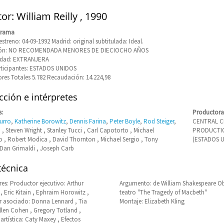
or: William Reilly , 1990
Drama
streno: 04-09-1992 Madrid: original subtitulada: Ideal.
ción: NO RECOMENDADA MENORES DE DIECIOCHO AÑOS
idad: EXTRANJERA
rticipantes: ESTADOS UNIDOS
res Totales 5.782 Recaudación: 14.224,98
ción e intérpretes
s:
Productora
urro
,
Katherine Borowitz
,
Dennis Farina
,
Peter Boyle
,
Rod Steiger
,
CENTRAL C
a , Steven Wright , Stanley Tucci , Carl Capotorto , Michael
PRODUCTIO
 , Robert Modica , David Thornton , Michael Sergio , Tony
(ESTADOS 
 Dan Grimaldi , Joseph Carb
técnica
es: Productor ejecutivo: Arthur
Argumento: de William Shakespeare O
, Eric Kitain , Ephraim Horowitz ,
teatro "The Tragedy of Macbeth"
 asociado: Donna Lennard , Tia
Montaje: Elizabeth Kling
llen Cohen , Gregory Totland ,
artística: Caty Maxey , Efectos