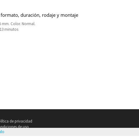
 formato, duración, rodaje y montaje
5 mm. Color. Normal.
113 minutos
lítica de privacidad
ndiciones de uso
ndo