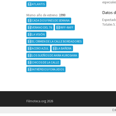
especiales
ATLANTIS
Datos d
Mismo año de estreno:
1990
Espectado
CADA DOS FINES DE SEMANA
Totales 5
VERANO DEL 76
RIFF-RAFF
LA VISIÓN
EL CRIMEN DE LA CALLE BORDADORES
ACERO AZUL
LA BAÑERA
LOS SUEÑOS DE AKIRA KUROSAWA
CHICOS DE LA CALLE
INTRÉPIDOS FORAJIDOS
Filmoteca.org 2026
Es