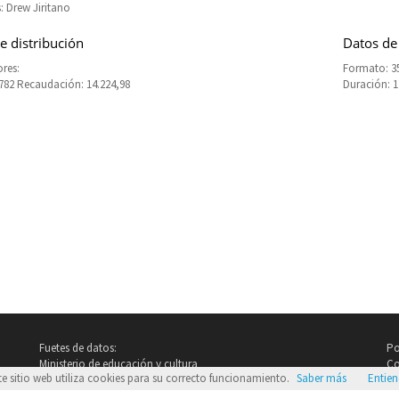
: Drew Jiritano
e distribución
Datos de
res:
Formato: 3
.782 Recaudación: 14.224,98
Duración: 
Fuetes de datos:
Po
Ministerio de educación y cultura
Co
te sitio web utiliza cookies para su correcto funcionamiento.
Saber más
Entie
Imdb.com
Google Images