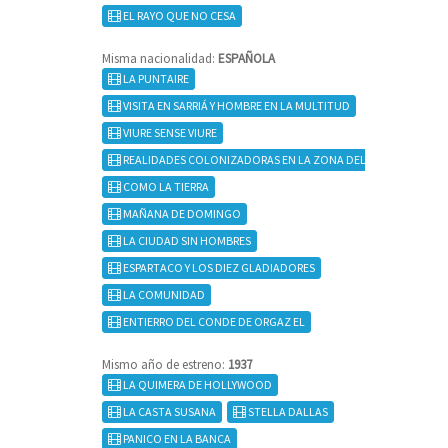
EL RAYO QUE NO CESA
Misma nacionalidad:
ESPAÑOLA
LA PUNTAIRE
VISITA EN SARRIÁ Y HOMBRE EN LA MULTITUD
VIURE SENSE VIURE
REALIDADES COLONIZADORAS EN LA ZONA DEL GUADALCACÍN
COMO LA TIERRA
MAÑANA DE DOMINGO
LA CIUDAD SIN HOMBRES
ESPARTACO Y LOS DIEZ GLADIADORES
LA COMUNIDAD
ENTIERRO DEL CONDE DE ORGAZ EL
Mismo año de estreno:
1937
LA QUIMERA DE HOLLYWOOD
LA CASTA SUSANA
STELLA DALLAS
PANICO EN LA BANCA