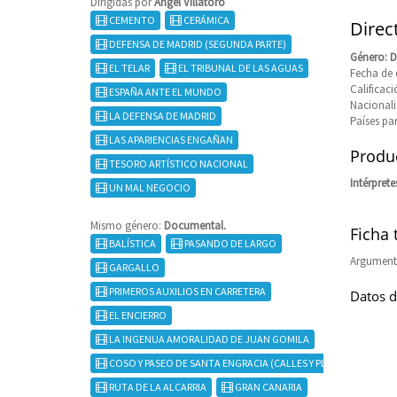
Dirigidas por
Angel Villatoro
CEMENTO
CERÁMICA
Direct
DEFENSA DE MADRID (SEGUNDA PARTE)
Género: 
EL TELAR
EL TRIBUNAL DE LAS AGUAS
Fecha de 
Calificaci
ESPAÑA ANTE EL MUNDO
Nacional
LA DEFENSA DE MADRID
Países pa
LAS APARIENCIAS ENGAÑAN
Produc
TESORO ARTÍSTICO NACIONAL
Intérprete
UN MAL NEGOCIO
Mismo género:
Documental.
Ficha 
BALÍSTICA
PASANDO DE LARGO
Argumento
GARGALLO
PRIMEROS AUXILIOS EN CARRETERA
Datos d
EL ENCIERRO
LA INGENUA AMORALIDAD DE JUAN GOMILA
COSO Y PASEO DE SANTA ENGRACIA (CALLES Y PLAZAS DE ZARA
RUTA DE LA ALCARRIA
GRAN CANARIA