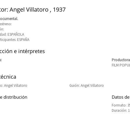
or: Angel Villatoro , 1937
Documental.
estreno:
ón:
idad: ESPAÑOLA
rticipantes: ESPAÑA
ción e intérpretes
s:
Productora
FILM POPU
técnica
: Angel Villatoro
Guión: Angel Villatoro
e distribución
Datos de
Formato: 35
Duración: 
GOZA)