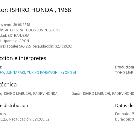
tor: ISHIRO HONDA , 1968
estreno: 30-06-1978
ción: APTA PARA TODOS LOS PUBLICOS
idad: EXTRANJERA
rticipantes: JAPON
res Totales 565.255 Recaudación: 329.939,92
ción e intérpretes
s:
Productora
BO
,
JUN TAZAKI
,
YUKIKO KOBAYASHI
,
KYOKO AI
TOHO (JAP
técnica
o: ISHIRO MABUCHI, KAORV HONDA
Guión: ISHIRO MABUCHI, KAORV HON
e distribución
Datos de
res:
Formato: 3
65.255 Recaudación: 329.939,92
Duración: 