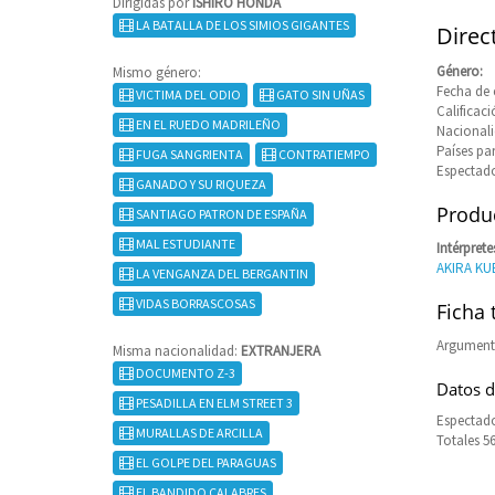
Dirigidas por
ISHIRO HONDA
LA BATALLA DE LOS SIMIOS GIGANTES
Direc
Género:
Mismo género:
Fecha de 
VICTIMA DEL ODIO
GATO SIN UÑAS
Califica
EN EL RUEDO MADRILEÑO
Nacional
Países pa
FUGA SANGRIENTA
CONTRATIEMPO
Espectado
GANADO Y SU RIQUEZA
Produc
SANTIAGO PATRON DE ESPAÑA
MAL ESTUDIANTE
Intérprete
AKIRA KU
LA VENGANZA DEL BERGANTIN
VIDAS BORRASCOSAS
Ficha 
Argument
Misma nacionalidad:
EXTRANJERA
DOCUMENTO Z-3
Datos d
PESADILLA EN ELM STREET 3
Espectado
MURALLAS DE ARCILLA
Totales 5
EL GOLPE DEL PARAGUAS
EL BANDIDO CALABRES