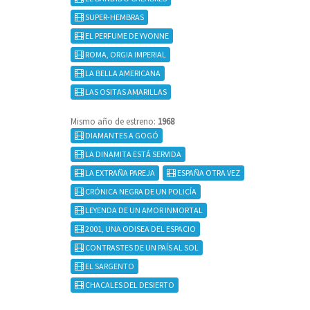
SUPER-HEMBRAS
EL PERFUME DE YVONNE
ROMA, ORGIA IMPERIAL
LA BELLA AMERICANA
LAS OSITAS AMARILLAS
Mismo año de estreno:
1968
DIAMANTES A GOGÓ
LA DINAMITA ESTÁ SERVIDA
LA EXTRAÑA PAREJA
ESPAÑA OTRA VEZ
CRÓNICA NEGRA DE UN POLICÍA
LEYENDA DE UN AMOR INMORTAL
2001, UNA ODISEA DEL ESPACIO
CONTRASTES DE UN PAÍS AL SOL
EL SARGENTO
CHACALES DEL DESIERTO