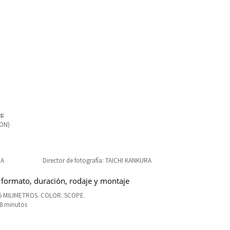
s:
ON)
DA
Director de fotografía: TAICHI KANKURA
 formato, duración, rodaje y montaje
5 MILIMETROS. COLOR. SCOPE.
98 minutos