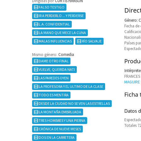
Dirigidas por
CURTIS HANSON
FALSO TESTIGO
Direc
IR A PERDERLO ... Y PERDERSE
Género: 
L.A. CONFIDENTIAL
Fecha de 
Califica
LA MANO QUE MECE LA CUNA
Nacional
MALAS INFLUENCIAS
RÍO SALVAJE
Países pa
Espectado
Mismo género:
Comedia
Produc
DAME OTRO FINAL
VUELVE, QUERIDA NATI
Intérprete
FRANCES
LAS PAREDES OYEN
MAGUIRE
LA PROFESORA Y EL ULTIMO DE LA CLASE
Ficha 
TODO ES MENTIRA
DESDE LA CIUDAD NO SE VEN LAS ESTRELLAS
Datos d
LA MONTAÑA EMBRUJADA
Espectado
TRES HOMBRES Y UNA PIERNA
Totales 7
CRÓNICA DE NUEVE MESES
DOS EN LA CARRETERA