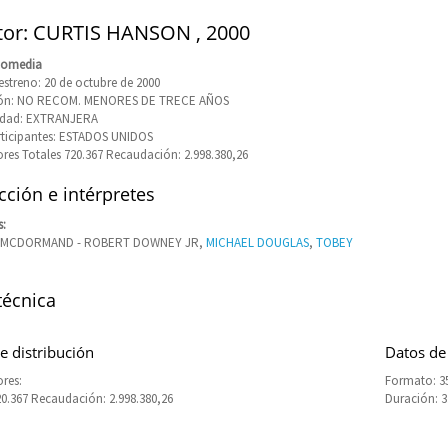
tor: CURTIS HANSON , 2000
Comedia
estreno: 20 de octubre de 2000
ción: NO RECOM. MENORES DE TRECE AÑOS
idad: EXTRANJERA
rticipantes: ESTADOS UNIDOS
res Totales 720.367 Recaudación: 2.998.380,26
ción e intérpretes
s:
 MCDORMAND - ROBERT DOWNEY JR,
MICHAEL DOUGLAS
,
TOBEY
técnica
e distribución
Datos de
res:
Formato: 3
20.367 Recaudación: 2.998.380,26
Duración: 