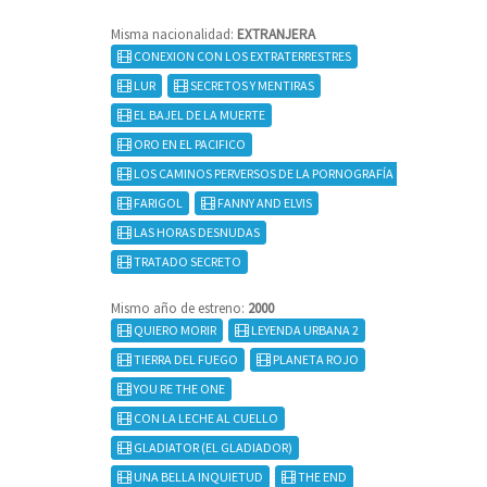
Misma nacionalidad:
EXTRANJERA
CONEXION CON LOS EXTRATERRESTRES
LUR
SECRETOS Y MENTIRAS
EL BAJEL DE LA MUERTE
ORO EN EL PACIFICO
LOS CAMINOS PERVERSOS DE LA PORNOGRAFÍA
FARIGOL
FANNY AND ELVIS
LAS HORAS DESNUDAS
TRATADO SECRETO
Mismo año de estreno:
2000
QUIERO MORIR
LEYENDA URBANA 2
TIERRA DEL FUEGO
PLANETA ROJO
YOU RE THE ONE
CON LA LECHE AL CUELLO
GLADIATOR (EL GLADIADOR)
UNA BELLA INQUIETUD
THE END