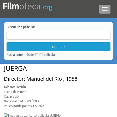
Film
oteca
.org
Menú
de
navega
Buscar una
película
:
Busca entre más de 37.470 películas
JUERGA
Director: Manuel del Río , 1958
Género: Ficción.
Fecha de estreno:
Calificación:
Nacionalidad: ESPAÑOLA
Países participantes: ESPAÑA