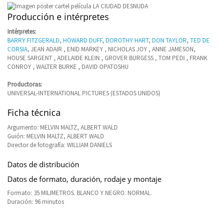
Producción e intérpretes
Intérpretes:
BARRY FITZGERALD
,
HOWARD DUFF
,
DOROTHY HART
,
DON TAYLOR
,
TED DE
CORSIA
, JEAN ADAIR , ENID MARKEY , NICHOLAS JOY , ANNE JAMESON,
HOUSE SARGENT , ADELAIDE KLEIN , GROVER BURGESS , TOM PEDI , FRANK
CONROY , WALTER BURKE , DAVID OPATOSHU
Productoras:
UNIVERSAL-INTERNATIONAL PICTURES (ESTADOS UNIDOS)
Ficha técnica
Argumento: MELVIN MALTZ, ALBERT WALD
Guión: MELVIN MALTZ, ALBERT WALD
Director de fotografía: WILLIAM DANIELS
Datos de distribución
Datos de formato, duración, rodaje y montaje
Formato: 35 MILIMETROS. BLANCO Y NEGRO. NORMAL.
Duración: 96 minutos