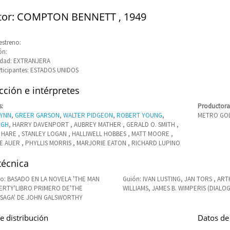
tor: COMPTON BENNETT , 1949
estreno:
ón:
idad: EXTRANJERA
rticipantes: ESTADOS UNIDOS
ción e intérpretes
s:
Productora
LYNN
,
GREER GARSON
,
WALTER PIDGEON
,
ROBERT YOUNG
,
METRO GOL
IGH
, HARRY DAVENPORT , AUBREY MATHER , GERALD O. SMITH ,
HARE , STANLEY LOGAN , HALLIWELL HOBBES , MATT MOORE ,
 AUER , PHYLLIS MORRIS , MARJORIE EATON , RICHARD LUPINO
técnica
o: BASADO EN LA NOVELA 'THE MAN
Guión: IVAN LUSTING, JAN TORS , AR
RTY'LIBRO PRIMERO DE'THE
WILLIAMS, JAMES B. WIMPERIS (DIALO
SAGA' DE JOHN GALSWORTHY
e distribución
Datos de