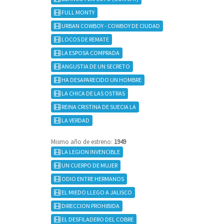
FULL MONTY
URBAN COWBOY - COWBOY DE CIUDAD
LOCOS DE REMATE
LA ESPOSA COMPRADA
ANGUSTIA DE UN SECRETO
HA DESAPARECIDO UN HOMBRE
LA CHICA DE LAS OSTRAS
REINA CRISTINA DE SUECIA LA
LA VERDAD
Mismo año de estreno:
1949
LA LEGION INVENCIBLE
UN CUERPO DE MUJER
ODIO ENTRE HERMANOS
EL MIEDO LLEGO A JALISCO
DIRECCION PROHIBIDA
EL DESFILADERO DEL COBRE