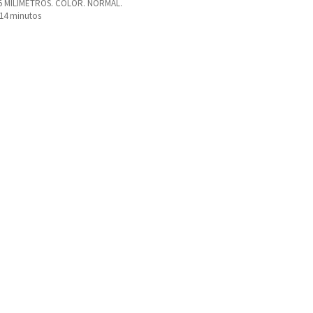
5 MILIMETROS. COLOR. NORMAL.
114 minutos