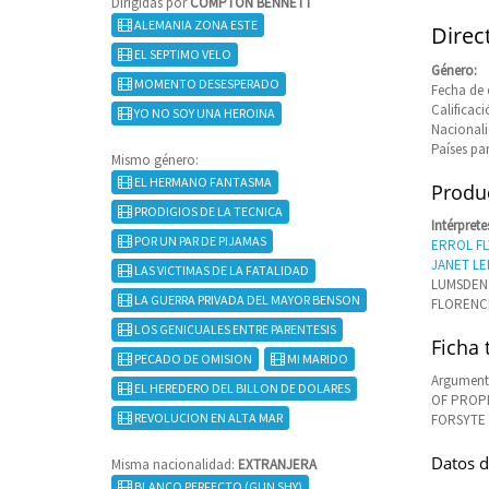
Dirigidas por
COMPTON BENNETT
ALEMANIA ZONA ESTE
Direc
EL SEPTIMO VELO
Género:
MOMENTO DESESPERADO
Fecha de 
Calificaci
YO NO SOY UNA HEROINA
Nacional
Países pa
Mismo género:
EL HERMANO FANTASMA
Produc
PRODIGIOS DE LA TECNICA
Intérprete
POR UN PAR DE PIJAMAS
ERROL F
JANET LE
LAS VICTIMAS DE LA FATALIDAD
LUMSDEN 
LA GUERRA PRIVADA DEL MAYOR BENSON
FLORENCE
LOS GENICUALES ENTRE PARENTESIS
Ficha 
PECADO DE OMISION
MI MARIDO
Argument
EL HEREDERO DEL BILLON DE DOLARES
OF PROPE
REVOLUCION EN ALTA MAR
FORSYTE 
Datos d
Misma nacionalidad:
EXTRANJERA
BLANCO PERFECTO (GUN SHY)