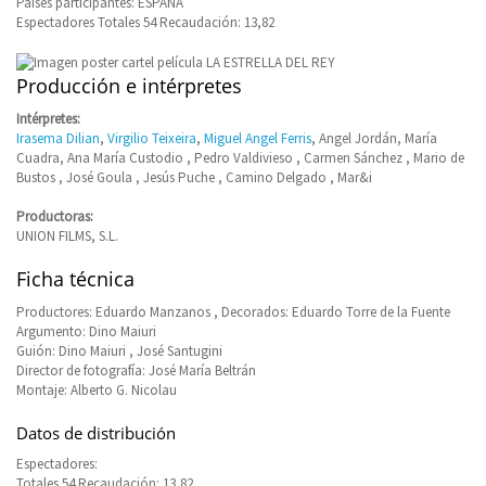
Países participantes: ESPAÑA
Espectadores Totales 54 Recaudación: 13,82
Producción e intérpretes
Intérpretes:
Irasema Dilian
,
Virgilio Teixeira
,
Miguel Angel Ferris
, Angel Jordán, María
Cuadra, Ana María Custodio , Pedro Valdivieso , Carmen Sánchez , Mario de
Bustos , José Goula , Jesús Puche , Camino Delgado , Mar&i
Productoras:
UNION FILMS, S.L.
Ficha técnica
Productores: Eduardo Manzanos , Decorados: Eduardo Torre de la Fuente
Argumento: Dino Maiuri
Guión: Dino Maiuri , José Santugini
Director de fotografía: José María Beltrán
Montaje: Alberto G. Nicolau
Datos de distribución
Espectadores:
Totales 54 Recaudación: 13,82