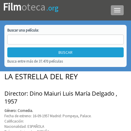
Film
oteca
.org
Menú
de
navega
Buscar una
película
:
Busca entre más de 37.470 películas
LA ESTRELLA DEL REY
Director: Dino Maiuri Luis María Delgado ,
1957
Género: Comedia.
Fecha de estreno: 16-09-1957 Madrid: Pompeya, Palace.
Calificación:
Nacionalidad: ESPAÑOLA