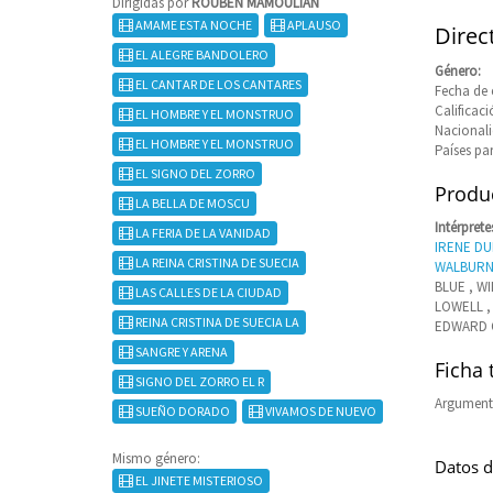
Dirigidas por
ROUBEN MAMOULIAN
AMAME ESTA NOCHE
APLAUSO
Dire
EL ALEGRE BANDOLERO
Género:
EL CANTAR DE LOS CANTARES
Fecha de 
Calificaci
EL HOMBRE Y EL MONSTRUO
Nacional
EL HOMBRE Y EL MONSTRUO
Países pa
EL SIGNO DEL ZORRO
Produc
LA BELLA DE MOSCU
Intérprete
LA FERIA DE LA VANIDAD
IRENE D
LA REINA CRISTINA DE SUECIA
WALBUR
BLUE , WI
LAS CALLES DE LA CIUDAD
LOWELL ,
REINA CRISTINA DE SUECIA LA
EDWARD 
SANGRE Y ARENA
Ficha 
SIGNO DEL ZORRO EL R
Argument
SUEÑO DORADO
VIVAMOS DE NUEVO
Mismo género:
Datos d
EL JINETE MISTERIOSO