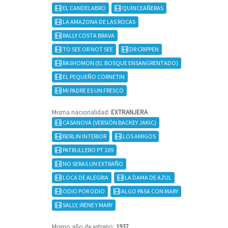
EL CANDELABRO
QUINCEAÑERAS
LA AMAZONA DE LAS ROCAS
RALLY COSTA BRAVA
TO SEE OR NOT SEE
DR CRIPPEN
RASHOMON (EL BOSQUE ENSANGRENTADO)
EL PEQUEÑO CORNETIN
MI PADRE ES UN FRESCO
Misma nacionalidad:
EXTRANJERA
CASANOVA (VERSIÓN BACKEY JAKIC)
BERLIN INTERIOR
LOS AMIGOS
PATRULLERO PT 109
NO SERAS UN EXTRAÑO
LOCA DE ALEGRIA
LA DAMA DE AZUL
ODIO POR ODIO
ALGO PASA CON MARY
SALLY, IRENE Y MARY
Mismo año de estreno:
1937