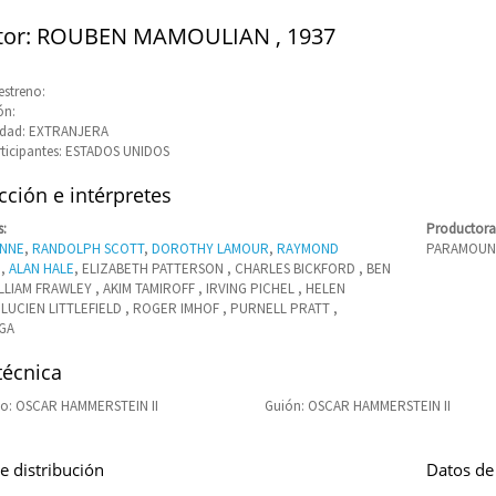
ctor: ROUBEN MAMOULIAN , 1937
estreno:
ón:
idad: EXTRANJERA
rticipantes: ESTADOS UNIDOS
ción e intérpretes
s:
Productora
UNNE
,
RANDOLPH SCOTT
,
DOROTHY LAMOUR
,
RAYMOND
PARAMOUNT
N
,
ALAN HALE
, ELIZABETH PATTERSON , CHARLES BICKFORD , BEN
LLIAM FRAWLEY , AKIM TAMIROFF , IRVING PICHEL , HELEN
 LUCIEN LITTLEFIELD , ROGER IMHOF , PURNELL PRATT ,
GA
técnica
o: OSCAR HAMMERSTEIN II
Guión: OSCAR HAMMERSTEIN II
e distribución
Datos de