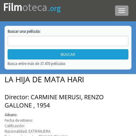
Film
oteca
.org
Menú
de
navega
Buscar una
película
:
Busca entre más de 37.470 películas
LA HIJA DE MATA HARI
Director: CARMINE MERUSI, RENZO
GALLONE , 1954
Género:
Fecha de estreno:
Calificación:
Nacionalidad: EXTRANJERA