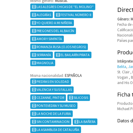
Mismo género:
Musical.
LAS ALEGRES CHICAS DE "EL MOLINO"
Direc
ALEGRÍAS
FESTIVAL NÚMERO 8
Género: M
YO QUIERO A MI NIÑERA
Fecha de 
Calificaci
PREGONES DEL ALBAICÍN
Nacional
AMOR Y SIMPATÍA
Países pa
ROMANZA RUSA (OJOS NEGROS)
Produc
SERRANÍA
EL BAILARÍN PIRATA
Intérprete
MAGNOLIA
Belita
,
Ja
St. Clair 
Misma nacionalidad:
ESPAÑOLA
Vogan , B
PIEDRAS EN SOLEDAD
and His O
VALENCIA Y SUS FALLAS
Ficha 
CEZANNE, PINTOR
SILICOSIS
Productor
PONTEVEDRA Y SU MUSEO
Michael P
LA NOCHE DE LA FURIA
Datos d
SIN CONTAMINACION
LA BAÑERA
LA ASAMBLEA DE CATALUÑA