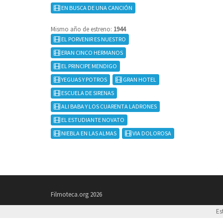
EN BUSCA DE UNA CANCIÓN
Mismo año de estreno:
1944
EL PORVENIR ES NUESTRO
ERAN CINCO HERMANOS
EL PRINCIPE MENDIGO
YEGUAS Y POTROS
GRAN HOTEL
ESCUELA DE SIRENAS
ALI BABA Y LOS CUARENTA LADRONES
EL ESTUDIANTE NOVATO
NIEBLA EN LAS ALMAS
VIA DOLOROSA
Filmoteca.org 2026
Es