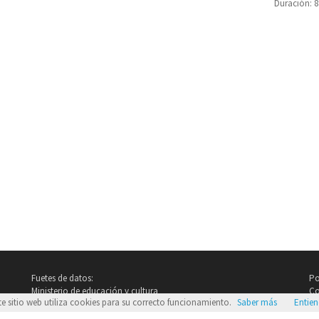
Duración: 
Fuetes de datos:
Po
Ministerio de educación y cultura
Co
te sitio web utiliza cookies para su correcto funcionamiento.
Saber más
Entie
Imdb.com
Google Images