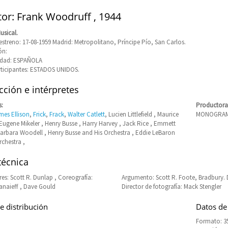
tor: Frank Woodruff , 1944
usical.
estreno: 17-08-1959 Madrid: Metropolitano, Príncipe Pío, San Carlos.
ón:
idad: ESPAÑOLA
rticipantes: ESTADOS UNIDOS.
ción e intérpretes
s:
Productora
mes Ellison
,
Frick
,
Frack
,
Walter Catlett
, Lucien Littlefield , Maurice
MONOGRAM 
, Eugene Mikeler , Henry Busse , Harry Harvey , Jack Rice , Emmett
arbara Woodell , Henry Busse and His Orchestra , Eddie LeBaron
rchestra ,
técnica
es: Scott R. Dunlap , Coreografía:
Argumento: Scott R. Foote, Bradbury.
anaieff , Dave Gould
Director de fotografía: Mack Stengler
e distribución
Datos de
Formato: 35