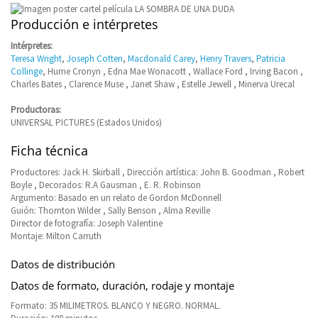
Producción e intérpretes
Intérpretes:
Teresa Wright
,
Joseph Cotten
,
Macdonald Carey
,
Henry Travers
,
Patricia
Collinge
, Hume Cronyn , Edna Mae Wonacott , Wallace Ford , Irving Bacon ,
Charles Bates , Clarence Muse , Janet Shaw , Estelle Jewell , Minerva Urecal
Productoras:
UNIVERSAL PICTURES (Estados Unidos)
Ficha técnica
Productores: Jack H. Skirball , Dirección artística: John B. Goodman , Robert
Boyle , Decorados: R.A Gausman , E. R. Robinson
Argumento: Basado en un relato de Gordon McDonnell
Guión: Thornton Wilder , Sally Benson , Alma Reville
Director de fotografía: Joseph Valentine
Montaje: Milton Carruth
Datos de distribución
Datos de formato, duración, rodaje y montaje
Formato: 35 MILIMETROS. BLANCO Y NEGRO. NORMAL.