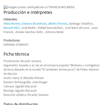
Producción e intérpretes
Intérpretes:
Hilda Moreno
,
Eleanor Boardman
,
alberto Romea
, Santiago Ontañon,
Manuel Arbó
, José Martín , Rafael Sancristóbal , José Sierra de Luna , Juan
Francés , Amalia Sánchez Ariño , Antonio Berde
Productoras:
SORIANO-D'ARRAST
Ficha técnica
Productores: Ricardo Soriano
Argumento: basada a su vez en el romance popular "Molinera y corregidora
de Arcos Basado en la novela "El sombrero de tres picos" de Pedro Antonio
de Alarcón
Guión: Harry d' Abbadie d'Arrast
Director de fotografía: Jules Kruger
Cámara: Agustín Macasoli
Montaje: Agustín Macasoli
Dirección artística: Ricardo Soriano
Datos de distribución