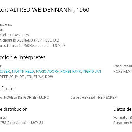
tor: ALFRED WEIDENNANN , 1960
estreno:
ón:
idad: EXTRANJERA
rticipantes: ALEMANIA (REP. FEDERAL)
res Totales 17.758 Recaudación: 1.974,53
ción e intérpretes
s:
Productora
RUGER
,
MARTIN HELD
,
MARIO ADORF
,
HORST FANK
,
INGRID JAN
ROXY FILM 
 PEER SCHMIDT , ERNST WALDOW
técnica
o: NOVELA DE IGOR SENTJURC
Guión: HERBERT REINECKER
e distribución
Datos de
res:
Formato: 
7.758 Recaudación: 1.974,53
Duración: 