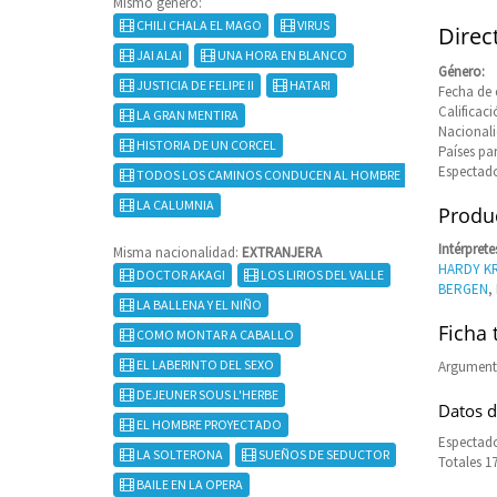
Mismo género:
CHILI CHALA EL MAGO
VIRUS
Direc
JAI ALAI
UNA HORA EN BLANCO
Género:
JUSTICIA DE FELIPE II
HATARI
Fecha de 
Calificaci
LA GRAN MENTIRA
Nacional
HISTORIA DE UN CORCEL
Países pa
Espectado
TODOS LOS CAMINOS CONDUCEN AL HOMBRE
LA CALUMNIA
Produc
Intérprete
Misma nacionalidad:
EXTRANJERA
HARDY K
DOCTOR AKAGI
LOS LIRIOS DEL VALLE
BERGEN
,
LA BALLENA Y EL NIÑO
Ficha 
COMO MONTAR A CABALLO
EL LABERINTO DEL SEXO
Argument
DEJEUNER SOUS L'HERBE
Datos d
EL HOMBRE PROYECTADO
Espectado
LA SOLTERONA
SUEÑOS DE SEDUCTOR
Totales 1
BAILE EN LA OPERA