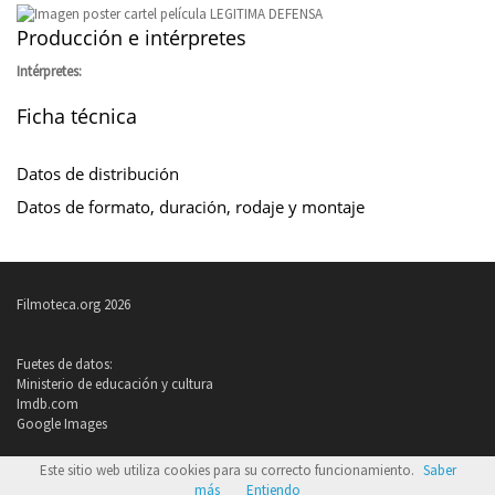
Producción e intérpretes
Intérpretes:
Ficha técnica
Datos de distribución
Datos de formato, duración, rodaje y montaje
Filmoteca.org 2026
Fuetes de datos:
Ministerio de educación y cultura
Imdb.com
Google Images
Política de privacidad
Este sitio web utiliza cookies para su correcto funcionamiento.
Saber
Condiciones de uso
más
Entiendo