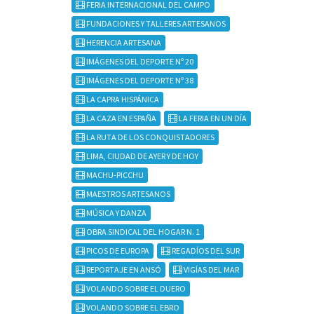
FERIA INTERNACIONAL DEL CAMPO
FUNDACIONES Y TALLERES ARTESANOS
HERENCIA ARTESANA
IMÁGENES DEL DEPORTE Nº 20
IMÁGENES DEL DEPORTE Nº 38
LA CAPRA HISPÁNICA
LA CAZA EN ESPAÑA
LA FERIA EN UN DÍA
LA RUTA DE LOS CONQUISTADORES
LIMA, CIUDAD DE AYER Y DE HOY
MACHU-PICCHU
MAESTROS ARTESANOS
MÚSICA Y DANZA
OBRA SINDICAL DEL HOGAR N. 1
PICOS DE EUROPA
REGADÍOS DEL SUR
REPORTAJE EN ANSÓ
VIGÍAS DEL MAR
VOLANDO SOBRE EL DUERO
VOLANDO SOBRE EL EBRO