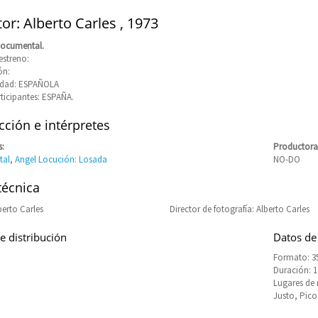
or: Alberto Carles , 1973
Documental.
estreno:
ón:
idad: ESPAÑOLA
rticipantes: ESPAÑA.
ción e intérpretes
s:
Productora
tal
,
Angel Locución: Losada
NO-DO
técnica
berto Carles
Director de fotografía: Alberto Carles
e distribución
Datos de
Formato: 35
Duración: 
Lugares de 
Justo, Pico