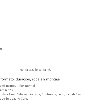
s:
Montaje: Julio Santainés
 formato, duración, rodaje y montaje
 milímetros. Color. Normal.
14 minutos
rodaje: León: Sahagún, Astorga, Ponferrada, León, pico de San
s de Europa, río Cares.