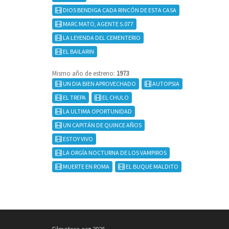
DIOS BENDIGA CADA RINCÓN DE ESTA CASA
MARC MATO, AGENTE S.077
LA LEYENDA DEL CEMENTERIO
EL BAILARIN
Mismo año de estreno:
1973
UN DIA BIEN APROVECHADO
AUTOPSIA
EL TREPA
EL CHULO
LA ULTIMA OPORTUNIDAD
UN CAPITÁN DE QUINCE AÑOS
ESTOY VIVO
LA ORGÍA NOCTURNA DE LOS VAMPIROS
MUERTE EN ROMA
EL BUQUE MALDITO