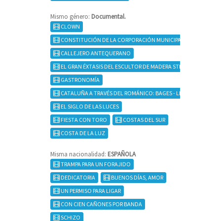
Mismo género:
Documental.
CLOWN
CONSTITUCIÓN DE LA CORPORACIÓN MUNICIPAL
CALLEJERO ANTEQUERANO
EL GRAN ÉXTASIS DEL ESCULTOR DE MADERA STEINER
GASTRONOMÍA
CATALUÑA A TRAVÉS DEL ROMÁNICO: BAGES - LLOBREGAT - BA
EL SIGLO DE LAS LUCES
FIESTA CON TORO
COSTAS DEL SUR
COSTA DE LA LUZ
Misma nacionalidad:
ESPAÑOLA
TRAMPA PARA UN FORAJIDO
DEDICATORIA
BUENOS DÍAS, AMOR
UN PERMISO PARA LIGAR
CON CIEN CAÑONES POR BANDA
SCHIZO