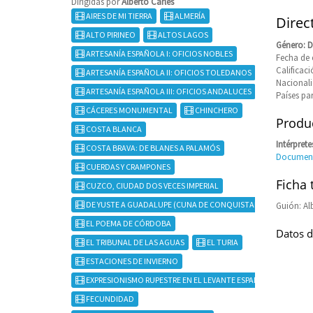
Dirigidas por
Alberto Carles
AIRES DE MI TIERRA
ALMERÍA
Direct
ALTO PIRINEO
ALTOS LAGOS
Género: 
ARTESANÍA ESPAÑOLA I: OFICIOS NOBLES
Fecha de 
Calificaci
ARTESANÍA ESPAÑOLA II: OFICIOS TOLEDANOS
Nacional
ARTESANÍA ESPAÑOLA III: OFICIOS ANDALUCES
Países pa
CÁCERES MONUMENTAL
CHINCHERO
Produc
COSTA BLANCA
Intérprete
COSTA BRAVA: DE BLANES A PALAMÓS
Documen
CUERDAS Y CRAMPONES
Ficha 
CUZCO, CIUDAD DOS VECES IMPERIAL
DE YUSTE A GUADALUPE (CUNA DE CONQUISTADORES)
Guión: Al
EL POEMA DE CÓRDOBA
Datos d
EL TRIBUNAL DE LAS AGUAS
EL TURIA
ESTACIONES DE INVIERNO
EXPRESIONISMO RUPESTRE EN EL LEVANTE ESPAÑOL
FECUNDIDAD