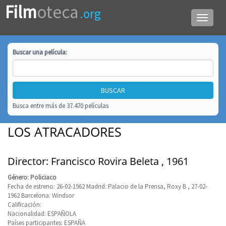
Film
oteca
.org
Menú
de
navega
Buscar una
película
:
Busca entre más de 37.470 películas
LOS ATRACADORES
Director: Francisco Rovira Beleta , 1961
Género: Policiaco
Fecha de estreno: 26-02-1962 Madrid: Palacio de la Prensa, Roxy B , 27-02-
1962 Barcelona: Windsor
Calificación:
Nacionalidad: ESPAÑOLA
Países participantes: ESPAÑA