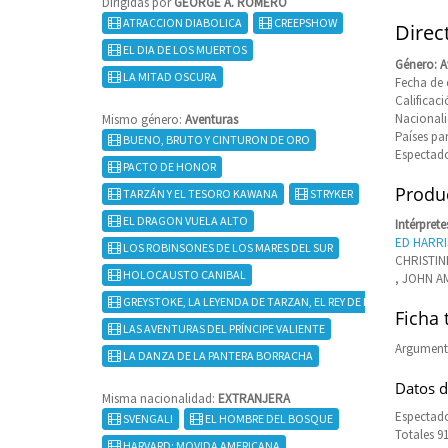
Dirigidas por
GEORGE A. ROMERO
ATRACCION DIABOLICA
CREEPSHOW
Direc
EL DIA DE LOS MUERTOS
Género: A
LA MITAD OSCURA
Fecha de 
Calificac
Nacional
Mismo género:
Aventuras
Países pa
BUENO, BRUTO Y CINTURON DE ORO
Espectado
PACTO DE HONOR
Produc
TARZÁN Y EL TESORO KAWANA
STRYKER
EL DRAGON VUELA ALTO
Intérprete
ED HARRI
LOS ROBINSONES DE LOS MARES DEL SUR
CHRISTIN
HOLOCAUSTO CANIBAL
, JOHN A
GREYSTOKE, LA LEYENDA DE TARZAN, EL REY DE LOS MONOS
Ficha 
LAS AVENTURAS DEL PRÍNCIPE VALIENTE
Argument
LA DANZA DE LA PANTERA BORRACHA
Datos d
Misma nacionalidad:
EXTRANJERA
Espectado
SVENGALI
EL HOMBRE DEL BOSQUE
Totales 9
HARVARD: MOVIDA AMERICANA