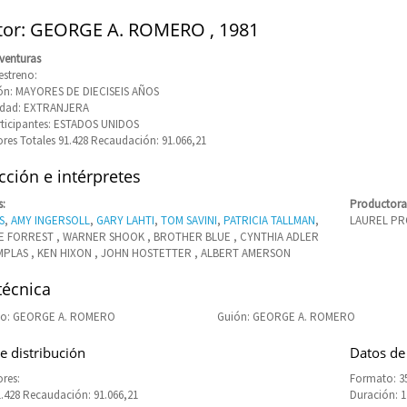
tor: GEORGE A. ROMERO , 1981
venturas
estreno:
ión: MAYORES DE DIECISEIS AÑOS
idad: EXTRANJERA
rticipantes: ESTADOS UNIDOS
res Totales 91.428 Recaudación: 91.066,21
ción e intérpretes
s:
Productora
S
,
AMY INGERSOLL
,
GARY LAHTI
,
TOM SAVINI
,
PATRICIA TALLMAN
,
LAUREL PR
E FORREST , WARNER SHOOK , BROTHER BLUE , CYNTHIA ADLER
MPLAS , KEN HIXON , JOHN HOSTETTER , ALBERT AMERSON
técnica
o: GEORGE A. ROMERO
Guión: GEORGE A. ROMERO
e distribución
Datos de
res:
Formato: 
1.428 Recaudación: 91.066,21
Duración: 