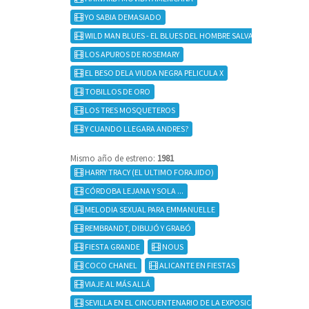
YO SABIA DEMASIADO
WILD MAN BLUES - EL BLUES DEL HOMBRE SALVAJE
LOS APUROS DE ROSEMARY
EL BESO DELA VIUDA NEGRA PELICULA X
TOBILLOS DE ORO
LOS TRES MOSQUETEROS
Y CUANDO LLEGARA ANDRES?
Mismo año de estreno:
1981
HARRY TRACY (EL ULTIMO FORAJIDO)
CÓRDOBA LEJANA Y SOLA ...
MELODIA SEXUAL PARA EMMANUELLE
REMBRANDT, DIBUJÓ Y GRABÓ
FIESTA GRANDE
NOUS
COCO CHANEL
ALICANTE EN FIESTAS
VIAJE AL MÁS ALLÁ
SEVILLA EN EL CINCUENTENARIO DE LA EXPOSICIÓN IBEROAMER