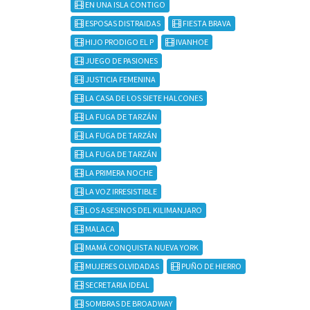
EN UNA ISLA CONTIGO
ESPOSAS DISTRAIDAS
FIESTA BRAVA
HIJO PRODIGO EL P
IVANHOE
JUEGO DE PASIONES
JUSTICIA FEMENINA
LA CASA DE LOS SIETE HALCONES
LA FUGA DE TARZÁN
LA FUGA DE TARZÁN
LA FUGA DE TARZÁN
LA PRIMERA NOCHE
LA VOZ IRRESISTIBLE
LOS ASESINOS DEL KILIMANJARO
MALACA
MAMÁ CONQUISTA NUEVA YORK
MUJERES OLVIDADAS
PUÑO DE HIERRO
SECRETARIA IDEAL
SOMBRAS DE BROADWAY