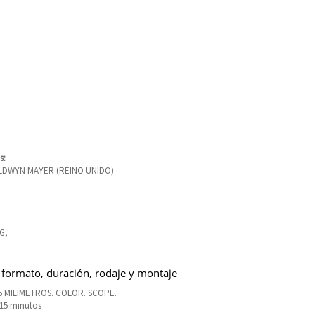
s:
DWYN MAYER (REINO UNIDO)
G,
 formato, duración, rodaje y montaje
5 MILIMETROS. COLOR. SCOPE.
115 minutos