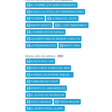
EL HOMBRE QUE SABIA DEMASIADO
AZAIS O LA LEY DE LAS COMPENSACIONES
TEOREMA
LA REINA DEL OESTE
AMOR Y DESEOS
EL CHEF ENAMORADO
LOS REBELDES DE KANSAS
LAS AVENTURAS DE WILBUR Y CARLOTA
LA PIEDRA MALDITA
NINOTCHKA
Mismo año de estreno:
1953
ALERTA EN EL SUR
DUELO EN EL FONDO DEL MAR
SI VERSALLES PUDIESE HABLAR ...
TAMBORES DE TAHITÍ
ROB ROY, EL GRAN REBELDE
EL SUCESO DE VIA PADOVA
SOPLO SALVAJE
TERESA RAQUIN
EL DESERTOR DEL ALAMO