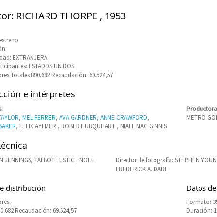
tor: RICHARD THORPE , 1953
estreno:
ón:
idad: EXTRANJERA
rticipantes: ESTADOS UNIDOS
res Totales 890.682 Recaudación: 69.524,57
ción e intérpretes
s:
Productora
TAYLOR
,
MEL FERRER
,
AVA GARDNER
,
ANNE CRAWFORD
,
METRO GOL
BAKER
, FELIX AYLMER , ROBERT URQUHART , NIALL MAC GINNIS
técnica
AN JENNINGS, TALBOT LUSTIG , NOEL
Director de fotografía: STEPHEN YOUN
FREDERICK A. DADE
e distribución
Datos de
res:
Formato: 3
90.682 Recaudación: 69.524,57
Duración: 