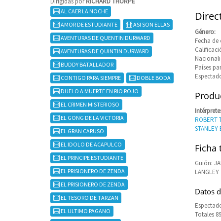
Dirigidas por
RICHARD THORPE
AL CAER LA NOCHE
Direc
AMOR DE ESTUDIANTE
ASI SON ELLAS
Género:
AVENTURAS DE QUENTIN DURWARD
Fecha de 
Calificaci
AVENTURAS DE QUINTIN DURWARD
Nacional
BUDDY BATALLADOR
Países pa
Espectado
CONTIGO PARA SIEMPRE
DOBLE BODA
DUELO A MUERTE EN RIO ROJO
Produc
EL CRIMEN MISTERIOSO
Intérprete
EL GONG DE LA VICTORIA
ROBERT 
STANLEY 
EL GRAN CARUSO
EL IDOLO DE ACAPULCO
Ficha 
EL PRINCIPE ESTUDIANTE
Guión: J
EL PRISIONERO DE ZENDA
LANGLEY
EL PRISIONERO DE ZENDA
Datos d
EL TESORO DE TARZAN
Espectado
EL ULTIMO PAGANO
Totales 8