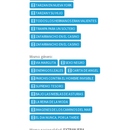
TARZAN EN NUEVA YORK
TARZAN Y SU HIJO
TODOS LOS HERMANOS ERAN VALIENTES
TRAMPA PARA UN SOLTERO
ZAFARRANCHO EN EL CASINO
ZAFARRANCHO EN EL CASINO
Mismo género:
VIA MARGUTA
SEXO NEGRO
ENEMIGOS LEALES
CARITA DE ANGEL
PARCHIS CONTRA EL HOMBRE INVISIBLE
SUPREMO TESORO
BAJO LAS NIEBLAS DE ASTURIAS
LA REINA DE LA MODA
IMAGENES DE LOS CAMINOS DEL MAR
EL DIA NUNCA, POR LA TARDE
Misma nacionalidad:
EXTRANJERA