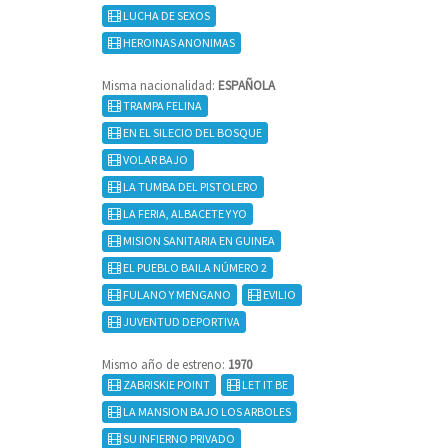
LUCHA DE SEXOS
HEROINAS ANONIMAS
Misma nacionalidad:
ESPAÑOLA
TRAMPA FELINA
EN EL SILECIO DEL BOSQUE
VOLAR BAJO
LA TUMBA DEL PISTOLERO
LA FERIA, ALBACETE Y YO
MISION SANITARIA EN GUINEA
EL PUEBLO BAILA NÚMERO 2
FULANO Y MENGANO
EVILIO
JUVENTUD DEPORTIVA
Mismo año de estreno:
1970
ZABRISKIE POINT
LET IT BE
LA MANSION BAJO LOS ARBOLES
SU INFIERNO PRIVADO