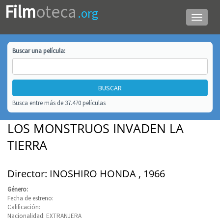
Film
oteca
.org
Menú
de
navega
Buscar una
película
:
Busca entre más de 37.470 películas
LOS MONSTRUOS INVADEN LA
TIERRA
Director: INOSHIRO HONDA , 1966
Género:
Fecha de estreno:
Calificación:
Nacionalidad: EXTRANJERA