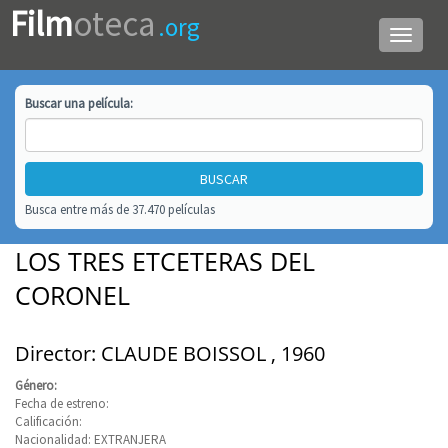
Film
oteca
.org
Menú
de
navega
Buscar una
película
:
Busca entre más de 37.470 películas
LOS TRES ETCETERAS DEL
CORONEL
Director: CLAUDE BOISSOL , 1960
Género:
Fecha de estreno:
Calificación:
Nacionalidad: EXTRANJERA