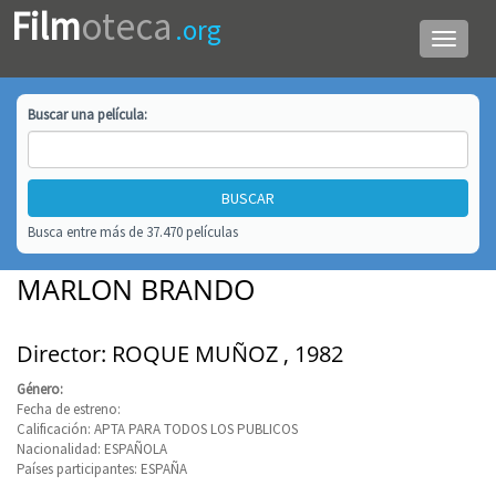
Film
oteca
.org
Menú
de
navega
Buscar una
película
:
Busca entre más de 37.470 películas
MARLON BRANDO
Director: ROQUE MUÑOZ , 1982
Género:
Fecha de estreno:
Calificación: APTA PARA TODOS LOS PUBLICOS
Nacionalidad: ESPAÑOLA
Países participantes: ESPAÑA