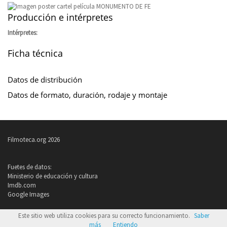
Producción e intérpretes
Intérpretes:
Ficha técnica
Datos de distribución
Datos de formato, duración, rodaje y montaje
Filmoteca.org 2026
Fuetes de datos:
Ministerio de educación y cultura
Imdb.com
Google Images
Política de privacidad
Este sitio web utiliza cookies para su correcto funcionamiento.
Saber
Condiciones de uso
más
Entiendo