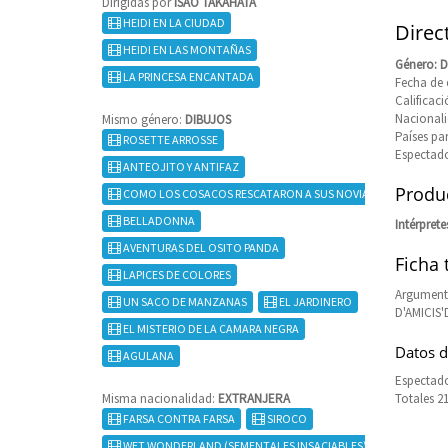
Dirigidas por
ISAO TAKAHATA
HEIDI EN LA CIUDAD
Direc
HEIDI EN LAS MONTAÑAS
Género: 
LA PRINCESA ENCANTADA
Fecha de 
Califica
Nacional
Mismo género:
DIBUJOS
Países pa
ROSETTE ARROSSE
Espectado
ANTEOJITO Y ANTIFAZ
Produc
COMO LOS COSACOS RESCATARON A SUS NOVIAS
BELLADONNA
Intérprete
AVENTURAS DEL OSITO PANDA
Ficha 
LAPICES DE COLORES
Argument
UN SACO DE MANZANAS
EL JARDINERO
D'AMICIS
EL MISTERIO DE LA CAMARA NEGRA
Datos d
AGULANA
Espectado
Misma nacionalidad:
EXTRANJERA
Totales 2
FARSA CONTRA FARSA
SIROCO
WET WONDERLAND (SEMENTALES INSACIABLES)