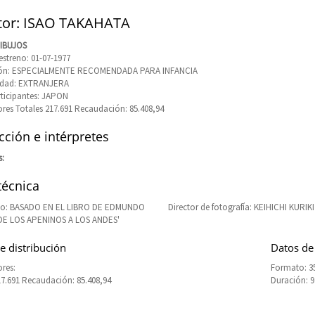
tor: ISAO TAKAHATA
DIBUJOS
estreno: 01-07-1977
ción: ESPECIALMENTE RECOMENDADA PARA INFANCIA
idad: EXTRANJERA
rticipantes: JAPON
res Totales 217.691 Recaudación: 85.408,94
ción e intérpretes
s:
técnica
o: BASADO EN EL LIBRO DE EDMUNDO
Director de fotografía: KEIHICHI KURIKI
'DE LOS APENINOS A LOS ANDES'
e distribución
Datos de
res:
Formato: 3
17.691 Recaudación: 85.408,94
Duración: 