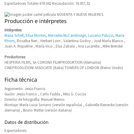
Espectadores Totales 678.042 Recaudación: 76.057,32
Producción e intérpretes
Intérpretes:
Maria Schell
,
Elisa Montes
,
Mercedes McCambridge
,
Luciana Paluzzi
,
Maria
Rhom
, Rosalba Neri , Herbert Lom , Valentina Godoy , José María Blanco ,
Juan A. Riquelme , María Vico , Elsa Zabala , Ana Lucarella , Mike Brendel
Productoras:
HESPERIA FILMS, SA CORONA FILMPRODUKTION (Alemania)
CINEPRODUZIONI ASSOCIATE (Italia) TOWERS OF LONDON (Reino Unido)
Ficha técnica
Argumento: Jesús Franco
Guión: Jesús Franco , Carlo Fadda , Milo G. Cuccia
Director de fotografía: Manuel Merino
Montaje: María Luisa Soriano (versión española) , Gabrielle Reinecke (versión
alemana) , Bruno Mattei (versión italiana)
Datos de distribución
Espectadores: