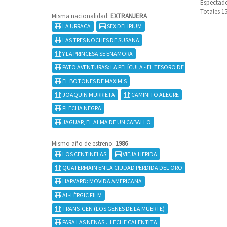
Espectado
Totales 1
Misma nacionalidad:
EXTRANJERA
LA URRACA
SEX DELIRIUM
LAS TRES NOCHES DE SUSANA
Y LA PRINCESA SE ENAMORA
PATO AVENTURAS: LA PELÍCULA - EL TESORO DE LA LÁMPARA PE
EL BOTONES DE MAXIM'S
JOAQUIN MURRIETA
CAMINITO ALEGRE
FLECHA NEGRA
JAGUAR, EL ALMA DE UN CABALLO
Mismo año de estreno:
1986
LOS CENTINELAS
VIEJA HERIDA
QUATERMAIN EN LA CIUDAD PERDIDA DEL ORO
HARVARD: MOVIDA AMERICANA
AL-LÈRGIC FILM
TRANS-GEN (LOS GENES DE LA MUERTE)
PARA LAS NENAS... LECHE CALENTITA