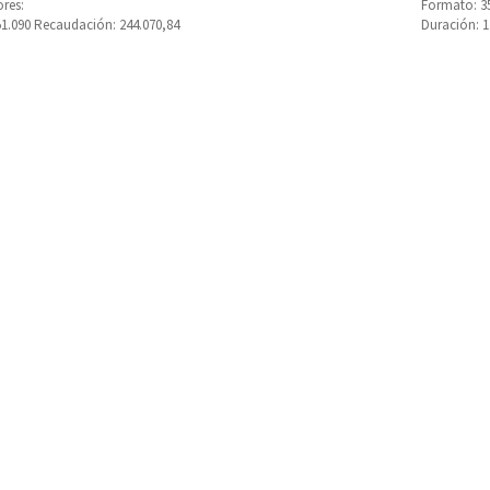
res:
Formato: 35
51.090 Recaudación: 244.070,84
Duración: 
RDIDA