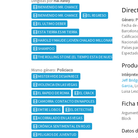
Dirigidas por
Hal Ashby
BIENVENIDO MR. CHANCE
Direc
BIENVENIDO MR. CHANCE
EL REGRESO
Género: P
EL ULTIMO DEBER
Fecha de 
Barcelona
ESTA TIERRA ES MI TIERRA
Califica
HAROLD Y MAUDE (JOVEN CHALADO MILLONARIO SEDUCE A VIE
Nacional
Países pa
SHAMPOO
Espectado
THE ROLLING STONE (EL TIEMPO ESTA DE NUESTRA PARTE)
Produc
Mismo género:
Policiaco
Intérprete
MISTER HYDE DESAPARECE
Jeff Bridg
VIOLENCIA EN LAS VEGAS
Garcia
, L
Luisa Lesc
EL RAPIDO DE ROMA
EL CRACK
CAMORRA: CONTACTO EN NAPOLES
Ficha 
EMTRE LOBOS
EL DETECTIVE
Argumento
ACORRALADO EN LAS VEGAS
Block
CRÓNICA SENTIMENTAL EN ROJO
Datos d
PELIGROS DE JUVENTUD