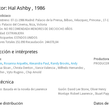
tor: Hal Ashby , 1986
oliciaco
estreno: 07-11-1986 Madrid: Palacio de la Prensa, Bilbao, Velazquez, Princesa , 17-1
: Palacio del Cinema, Niza, Victoria
ción: NO RECOMENDADA MENORES DE DIECIOCHO AÑOS
JA CHIFLADA)
idad: EXTRANJERA
rticipantes: ESTADOS UNIDOS
res Totales 151.090 Recaudación: 244.070,84
ción e intérpretes
s:
Productora
es
,
Rosanna Arquette
,
Alexandra Paul
,
Randy Brooks
,
Andy
PRODUCERS
isa Sloan , Christa Denton , Vance Valencia , Wilfredo Hernandez ,
hin , Vyto Ruginis , Chip Arnold
técnica
: Basada en la novela de Lawrence
Guión: David Lee Stone, Oliver Henry
Montaje: Robert Lawrence , Stuart Pap
e distribución
Datos de