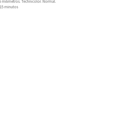
 milimetros. Technicolor. Normal.
115 minutos