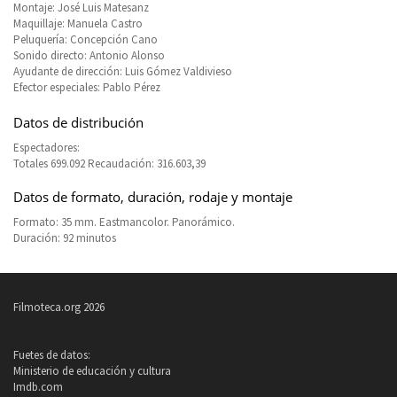
Montaje: José Luis Matesanz
Maquillaje: Manuela Castro
Peluquería: Concepción Cano
Sonido directo: Antonio Alonso
Ayudante de dirección: Luis Gómez Valdivieso
Efector especiales: Pablo Pérez
Datos de distribución
Espectadores:
Totales 699.092 Recaudación: 316.603,39
Datos de formato, duración, rodaje y montaje
Formato: 35 mm. Eastmancolor. Panorámico.
Duración: 92 minutos
Filmoteca.org 2026
Fuetes de datos:
Ministerio de educación y cultura
Imdb.com