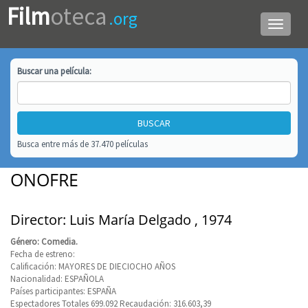
Film
oteca
.org
Menú
de
navega
Buscar una
película
:
Busca entre más de 37.470 películas
ONOFRE
Director: Luis María Delgado , 1974
Género: Comedia.
Fecha de estreno:
Calificación: MAYORES DE DIECIOCHO AÑOS
Nacionalidad: ESPAÑOLA
Países participantes: ESPAÑA
Espectadores Totales 699.092 Recaudación: 316.603,39