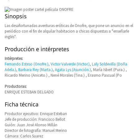
Sinopsis
Las desafortunadas aventuras eróticas de Onofre, que pone un anuncio en el
periódico con el fin de alquilar habitacion a chicas dispuestas a "enseñarle
inglés".
Producción e intérpretes
Intérpretes:
Fernando Esteso (Onofre.)
,
Victor Valverde (Victor.)
,
Laly Soldevilla (Doña
Adela.)
,
Barbara Rey (Marta.)
,
Agata Lys (Asunción.)
, María Isbert (Pura.) ,
Ricardo Merino (Aniceto.) , Nené Morales (Tina.) , Erasmo Pascual (Po
Productoras:
ENRIQUE ESTEBAN DELGADO
Ficha técnica
Productor ejecutivo: Enrique Esteban
Jefe de producción: Francisco Bellot
Guión: Juan José Alonso Millán
Director de fotografía: Manuel Merino
Cámara: Carlos Suarez