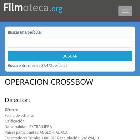
Film
oteca
.org
Menú
de
navega
Buscar una
película
:
Busca entre más de 37.470 películas
OPERACION CROSSBOW
Director:
Género:
Fecha de estreno:
Calificación:
Nacionalidad: EXTRANJERA
Países participantes: ANGLO-ITALIANA
Espectadores Totales 1.801.373 Recaudación: 246.694,13