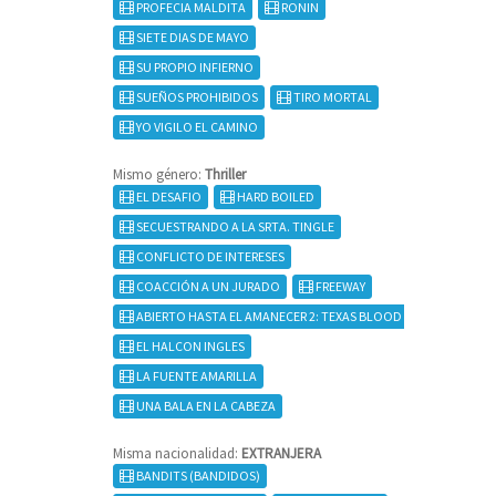
PROFECIA MALDITA
RONIN
SIETE DIAS DE MAYO
SU PROPIO INFIERNO
SUEÑOS PROHIBIDOS
TIRO MORTAL
YO VIGILO EL CAMINO
Mismo género:
Thriller
EL DESAFIO
HARD BOILED
SECUESTRANDO A LA SRTA. TINGLE
CONFLICTO DE INTERESES
COACCIÓN A UN JURADO
FREEWAY
ABIERTO HASTA EL AMANECER 2: TEXAS BLOOD MONEY
EL HALCON INGLES
LA FUENTE AMARILLA
UNA BALA EN LA CABEZA
Misma nacionalidad:
EXTRANJERA
BANDITS (BANDIDOS)