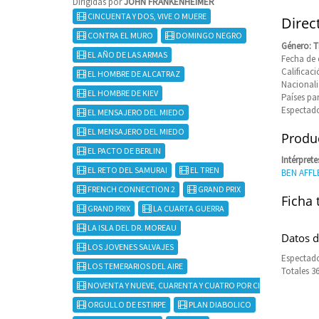
Dirigidas por
JOHN FRANKENHEIMER
CINCUENTA Y DOS, VIVE O MUERE
Direc
CONTRA EL MURO
DOMINGO NEGRO
Género: Th
EL AÑO DE LAS ARMAS
Fecha de 
Califica
EL HOMBRE DE ALCATRAZ
Nacional
EL HOMBRE DE KIEV
Países pa
Espectado
EL MENSAJERO DEL MIEDO
EL MENSAJERO DEL MIEDO
Produc
EL PACTO DE BERLIN
Intérprete
EL RETO DEL SAMURAI
EL TREN
BEN AFFL
FRENCH CONNECTION 2
GRAND PRIX
Ficha 
GRAND PRIX
LA CUARTA GUERRA
LA ISLA DEL DR. MOREAU
Datos d
LOS JOVENES SALVAJES
Espectado
LOS TEMERARIOS DEL AIRE
Totales 3
NOVENTA Y NUEVE, CUARENTA Y CUATRO POR CIENTO MUERTO
ORGULLO DE ESTIRPE
PLAN DIABOLICO