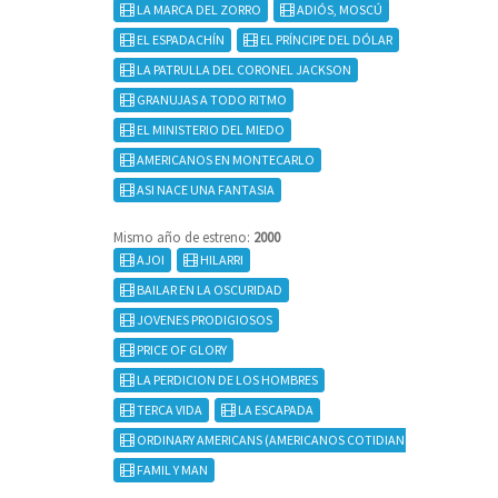
LA MARCA DEL ZORRO
ADIÓS, MOSCÚ
EL ESPADACHÍN
EL PRÍNCIPE DEL DÓLAR
LA PATRULLA DEL CORONEL JACKSON
GRANUJAS A TODO RITMO
EL MINISTERIO DEL MIEDO
AMERICANOS EN MONTECARLO
ASI NACE UNA FANTASIA
Mismo año de estreno:
2000
AJOI
HILARRI
BAILAR EN LA OSCURIDAD
JOVENES PRODIGIOSOS
PRICE OF GLORY
LA PERDICION DE LOS HOMBRES
TERCA VIDA
LA ESCAPADA
ORDINARY AMERICANS (AMERICANOS COTIDIANOS)
FAMIL Y MAN