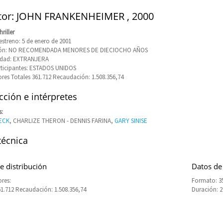
tor: JOHN FRANKENHEIMER , 2000
riller
estreno: 5 de enero de 2001
ción: NO RECOMENDADA MENORES DE DIECIOCHO AÑOS
idad: EXTRANJERA
rticipantes: ESTADOS UNIDOS
res Totales 361.712 Recaudación: 1.508.356,74
ción e intérpretes
s:
ECK
, CHARLIZE THERON - DENNIS FARINA,
GARY SINISE
técnica
e distribución
Datos de
res:
Formato: 3
61.712 Recaudación: 1.508.356,74
Duración: 