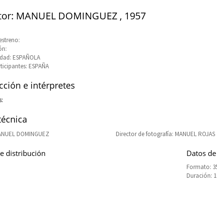
ctor: MANUEL DOMINGUEZ , 1957
estreno:
ón:
idad: ESPAÑOLA
rticipantes: ESPAÑA
ción e intérpretes
s:
técnica
MANUEL DOMINGUEZ
Director de fotografía: MANUEL ROJAS
e distribución
Datos de
Formato: 3
Duración: 