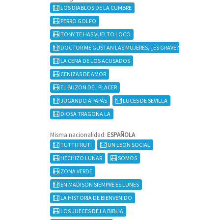
LOS DIABLOS DE LA CUMBRE
PERRO GOLFO
TONY TE HAS VUELTO LOCO
DOCTOR ME GUSTAN LAS MUJERES, ¿ES GRAVE?
LA CENA DE LOS ACUSADOS
CENIZAS DE AMOR
EL BUZON DEL PLACER
JUGANDO A PAPÁS
LUCES DE SEVILLA
DIOSA TRAGONA LA
Misma nacionalidad:
ESPAÑOLA
TUTTI FRUTI
UN LEON SOCIAL
HECHIZO LUNAR
SOMOS
ZONA VERDE
EN MADISON SIEMPRE ES LUNES
LA HISTORIA DE BIENVENIDO
LOS JUECES DE LA BIBLIA