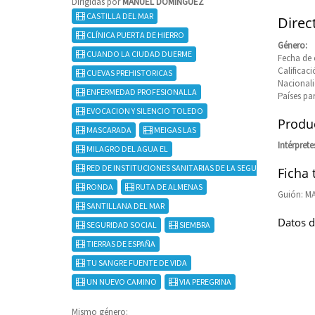
Dirigidas por
MANUEL DOMINGUEZ
CASTILLA DEL MAR
Dire
CLÍNICA PUERTA DE HIERRO
Género:
CUANDO LA CIUDAD DUERME
Fecha de 
Calificaci
CUEVAS PREHISTORICAS
Nacional
ENFERMEDAD PROFESIONALLA
Países pa
EVOCACION Y SILENCIO TOLEDO
Produc
MASCARADA
MEIGAS LAS
Intérprete
MILAGRO DEL AGUA EL
RED DE INSTITUCIONES SANITARIAS DE LA SEGURIDAD SOCIAL
Ficha 
RONDA
RUTA DE ALMENAS
Guión: 
SANTILLANA DEL MAR
Datos d
SEGURIDAD SOCIAL
SIEMBRA
TIERRAS DE ESPAÑA
TU SANGRE FUENTE DE VIDA
UN NUEVO CAMINO
VIA PEREGRINA
Mismo género: