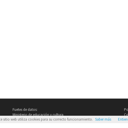
Fuetes de datos:
Po
Ministerio de educación y cultura
Co
te sitio web utiliza cookies para su correcto funcionamiento.
Saber más
Entie
Imdb.com
Google Images