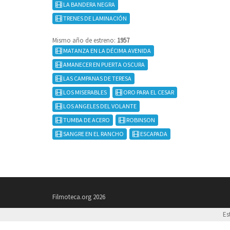
LA BANDERA NEGRA
TRENES DE LAMINACIÓN
Mismo año de estreno:
1957
MATANZA EN LA DÉCIMA AVENIDA
AMANECER EN PUERTA OSCURA
LAS CAMPANAS DE TERESA
LOS MISERABLES
ORO PARA EL CESAR
LOS ANGELES DEL VOLANTE
TUMBA DE ACERO
ROBINSON
SANGRE EN EL RANCHO
ESCAPADA
Filmoteca.org 2026
Es