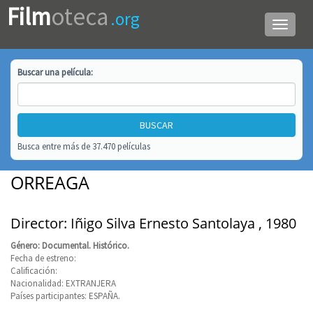
Film
oteca
.org
Menú
de
navega
Buscar una
película
:
Busca entre más de 37.470 películas
ORREAGA
Director: Iñigo Silva Ernesto Santolaya , 1980
Género: Documental. Histórico.
Fecha de estreno:
Calificación:
Nacionalidad: EXTRANJERA
Países participantes: ESPAÑA.