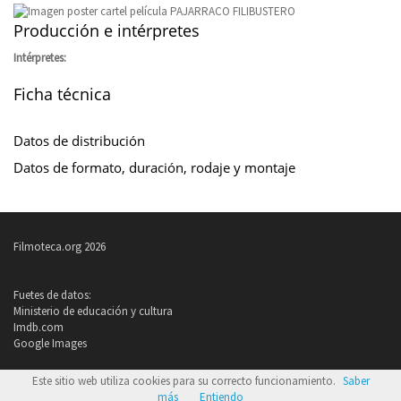
Producción e intérpretes
Intérpretes:
Ficha técnica
Datos de distribución
Datos de formato, duración, rodaje y montaje
Filmoteca.org 2026
Fuetes de datos:
Ministerio de educación y cultura
Imdb.com
Google Images
Política de privacidad
Este sitio web utiliza cookies para su correcto funcionamiento.
Saber
Condiciones de uso
más
Entiendo