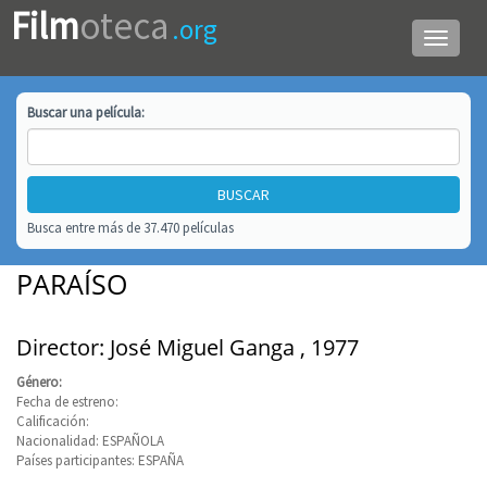
Film
oteca
.org
Menú
de
navega
Buscar una
película
:
Busca entre más de 37.470 películas
PARAÍSO
Director: José Miguel Ganga , 1977
Género:
Fecha de estreno:
Calificación:
Nacionalidad: ESPAÑOLA
Países participantes: ESPAÑA