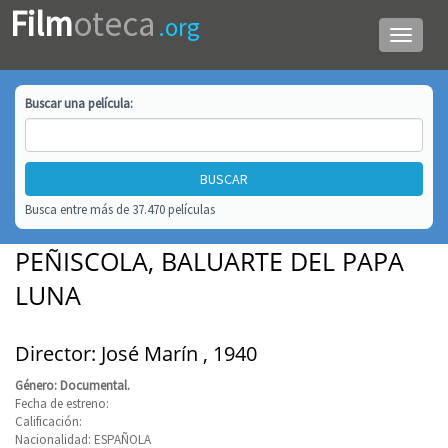
Film
oteca
.org
Menú
de
navega
Buscar una
película
:
Busca entre más de 37.470 películas
PEÑISCOLA, BALUARTE DEL PAPA
LUNA
Director: José Marín , 1940
Género: Documental.
Fecha de estreno:
Calificación:
Nacionalidad: ESPAÑOLA