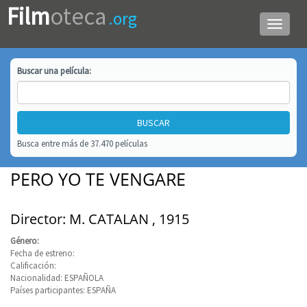
Film
oteca
.org
Menú
de
navega
Buscar una
película
:
Busca entre más de 37.470 películas
PERO YO TE VENGARE
Director: M. CATALAN , 1915
Género:
Fecha de estreno:
Calificación:
Nacionalidad: ESPAÑOLA
Países participantes: ESPAÑA