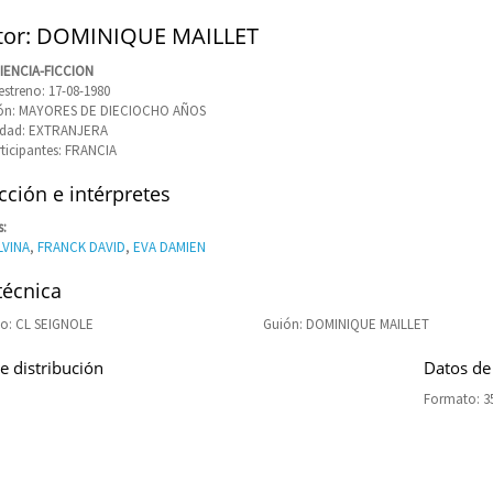
tor: DOMINIQUE MAILLET
CIENCIA-FICCION
estreno: 17-08-1980
ción: MAYORES DE DIECIOCHO AÑOS
idad: EXTRANJERA
rticipantes: FRANCIA
ción e intérpretes
s:
LVINA
,
FRANCK DAVID
,
EVA DAMIEN
técnica
o: CL SEIGNOLE
Guión: DOMINIQUE MAILLET
e distribución
Datos de
Formato: 3