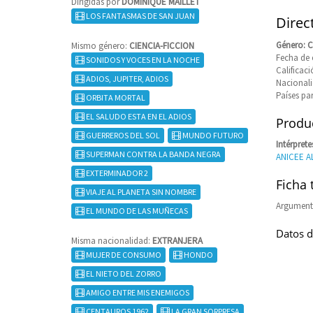
Dirigidas por
DOMINIQUE MAILLET
LOS FANTASMAS DE SAN JUAN
Direc
Género: 
Mismo género:
CIENCIA-FICCION
Fecha de 
SONIDOS Y VOCES EN LA NOCHE
Califica
ADIOS, JUPITER, ADIOS
Nacional
Países pa
ORBITA MORTAL
EL SALUDO ESTA EN EL ADIOS
Produc
GUERREROS DEL SOL
MUNDO FUTURO
Intérprete
SUPERMAN CONTRA LA BANDA NEGRA
ANICEE A
EXTERMINADOR 2
Ficha 
VIAJE AL PLANETA SIN NOMBRE
Argument
EL MUNDO DE LAS MUÑECAS
Datos d
Misma nacionalidad:
EXTRANJERA
MUJER DE CONSUMO
HONDO
EL NIETO DEL ZORRO
AMIGO ENTRE MIS ENEMIGOS
CENTAUROS 1962
LA GRAN SORPRESA