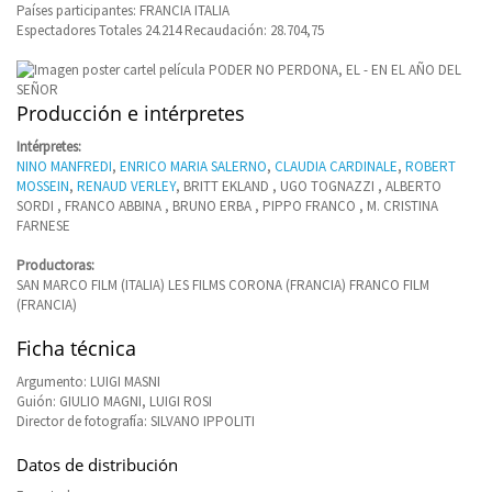
Países participantes: FRANCIA ITALIA
Espectadores Totales 24.214 Recaudación: 28.704,75
Producción e intérpretes
Intérpretes:
NINO MANFREDI
,
ENRICO MARIA SALERNO
,
CLAUDIA CARDINALE
,
ROBERT
MOSSEIN
,
RENAUD VERLEY
, BRITT EKLAND , UGO TOGNAZZI , ALBERTO
SORDI , FRANCO ABBINA , BRUNO ERBA , PIPPO FRANCO , M. CRISTINA
FARNESE
Productoras:
SAN MARCO FILM (ITALIA) LES FILMS CORONA (FRANCIA) FRANCO FILM
(FRANCIA)
Ficha técnica
Argumento: LUIGI MASNI
Guión: GIULIO MAGNI, LUIGI ROSI
Director de fotografía: SILVANO IPPOLITI
Datos de distribución